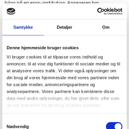
bilag på en esas-institution. Ansøgeren har
efterfølgende slettet bilaget i optagelse.dk og
institutionen kan nu se, at bilaget ikke kun er slettet i
optagelse.dk, men også i esas.
Samtykke
Detaljer
Om
Sikring af dokumentation
inden
kontakt til ansøger, er
derfor afgørende for at kunne føre bevis i en evt.
politianmeldelse m.v.
Denne hjemmeside bruger cookies
Performanceproblemer i esas
Vi bruger cookies til at tilpasse vores indhold og
annoncer, til at vise dig funktioner til sociale medier og til
Der har de seneste uger været observeret
at analysere vores trafik. Vi deler også oplysninger om
performanceproblemer i esas. UFS har undersøgt
din brug af vores hjemmeside med vores partnere inden
belastningen på esas over en længere periode. Dette
for sociale medier, annonceringspartnere og
har ikke givet anledning til justering og/eller bekymring.
analysepartnere. Vores partnere kan kombinere disse
Vi kan imidlertid konstatere at udfordringerne ofte
data med andre oplysninger, du har givet dem, eller som
hænger sammen med dannelse af listevisninger og
de har indsamlet fra din brug af deres tjenester.
avancerede søgninger. Her vil en justering i indeksering
kunne afhjælpe udfordringerne. Der vil derfor blive
foretaget en justering i indekseringen i denne uge. UFS
S
følger fortsat udfordringerne og opfordrer til, at der
Nødvendig
a