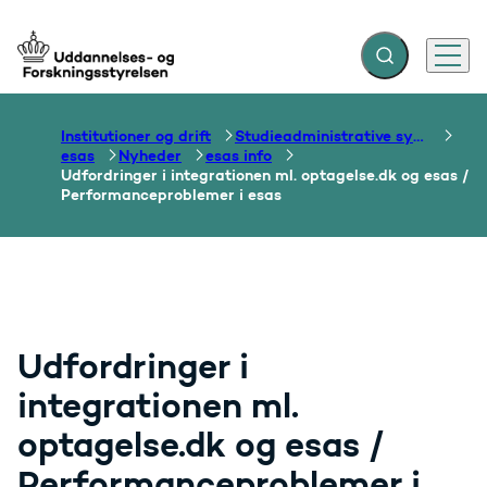
Fold søgefelt ud
Menu
Gå til forsiden
Institutioner og drift
Studieadministrative systemer
esas
Nyheder
esas info
Udfordringer i integrationen ml. optagelse.dk og esas /
Performanceproblemer i esas
Udfordringer i
integrationen ml.
optagelse.dk og esas /
Performanceproblemer i