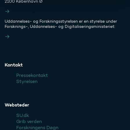
2100 København Ø
Styrelsens EAN- og CVR-numre
Uddannelses- og Forskningsstyrelsen er en styrelse under
Forsknings-, Uddannelses- og Digitaliseringsministeriet:
Ufm.dk
Kontakt
Pressekontakt
Styrelsen
Websteder
SU.dk
Grib verden
Forskningens Døgn