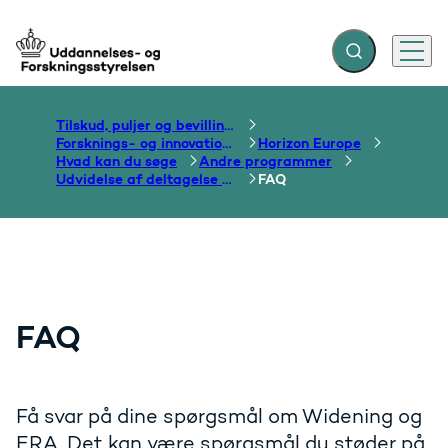
Fold søgefelt ud
Menu
Gå til forsiden
Tilskud, puljer og bevillinger
Forsknings- og innovationsområdet
Horizon Europe
Hvad kan du søge
Andre programmer
Udvidelse af deltagelse (Widening) og Det Europæiske Forskningsrum (ERA)
FAQ
FAQ
Få svar på dine spørgsmål om Widening og
ERA. Det kan være spørgsmål du støder på,