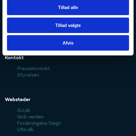
Styrelsens EAN- og CVR-numre
Tillad alle
Uddannelses- og Forskningsstyrelsen er en styrelse under
Forsknings-, Uddannelses- og Digitaliseringsministeriet:
Tillad valgte
Ufm.dk
Afvis
Kontakt
Pressekontakt
Styrelsen
Websteder
SU.dk
Grib verden
Forskningens Døgn
Ufm.dk