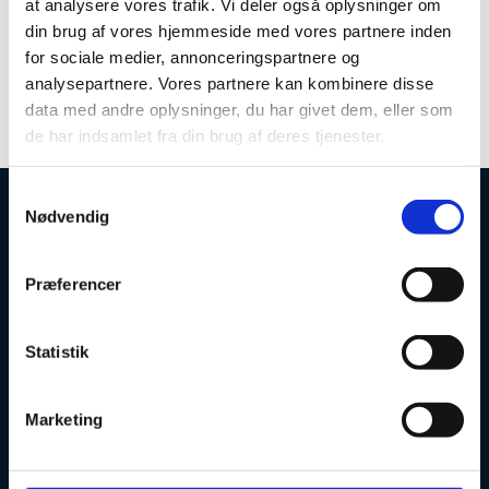
at analysere vores trafik. Vi deler også oplysninger om
din brug af vores hjemmeside med vores partnere inden
Er der en 1-1 sammenhæng mellem
for sociale medier, annonceringspartnere og
opslag og den politiske dagsorden for
analysepartnere. Vores partnere kan kombinere disse
Det Europæiske Forskningsrum?
data med andre oplysninger, du har givet dem, eller som
de har indsamlet fra din brug af deres tjenester.
S
Nødvendig
a
Uddannelses- og Forskningsstyrelsen
m
t
Præferencer
y
k
k
Statistik
e
Tlf. 7231 7800
E-mail:
ufs@ufm.dk
v
Marketing
a
Haraldsgade 53
l
2100 København Ø
g