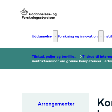
Gå til forsiden
Uddannelse
Forskning og innovation
Insti
Uddannelse - Flere links
Forsknin
Tilskud, puljer og bevillinger
Kontaktseminar om grønne kompetencer i erh
Ko
Arrangementer