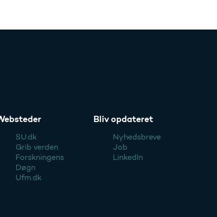
Websteder
Bliv opdateret
SU.dk
Nyhedsbreve
Grib verden
Job
Forskningens
LinkedIn
Døgn
Ufm.dk