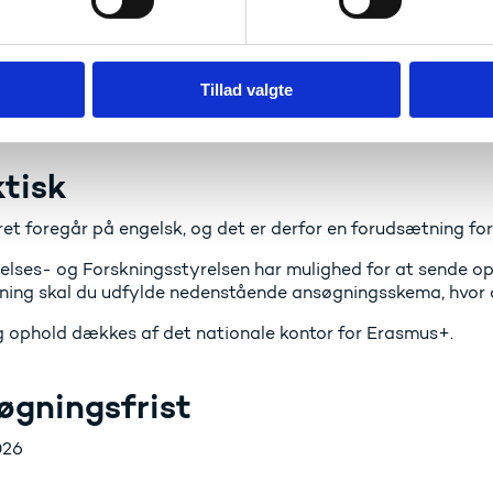
er at opbygge internationale netværk og udvikle nye sama
blive klogere på aktuelle og kommende EU-prioriteter inden
illing
Tillad valgte
e og erfarne deltagere i Erasmus+-programmet er velkomn
tisk
et foregår på engelsk, og det er derfor en forudsætning for
lses- og Forskningsstyrelsen har mulighed for at sende op t
ning skal du udfylde nedenstående ansøgningsskema, hvor d
g ophold dækkes af det nationale kontor for Erasmus+.
øgningsfrist
026