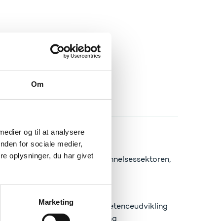
Om
 medier og til at analysere
nden for sociale medier,
e oplysninger, du har givet
natorer inden for erhvervsuddannelsessektoren,
ed og grøn omstilling.
Marketing
tighed i uddannelse og kompetenceudvikling
bidrag til den grønne omstilling