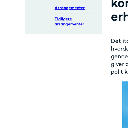
ko
Arrangementer
er
Tidligere
arrangementer
Det it
hvorda
genne
giver 
politi