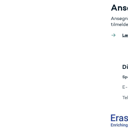
Ans
Ansøgni
tilmeld
Læ
D
Sp
E-
Te