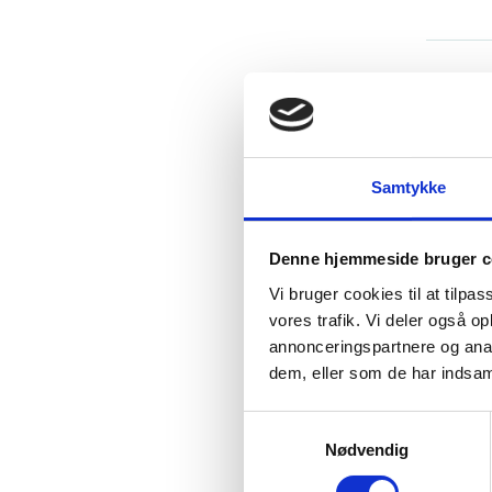
Hv
02
Hv
Samtykke
Ro
Denne hjemmeside bruger c
Vi bruger cookies til at tilpas
Mål
vores trafik. Vi deler også 
annonceringspartnere og anal
Seminare
dem, eller som de har indsaml
som har
Seminare
S
Nødvendig
a
ønsk
m
er i