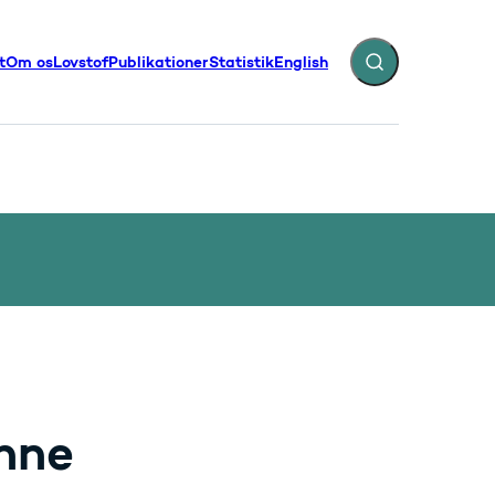
t
Om os
Lovstof
Publikationer
Statistik
English
Fold søgefelt ud
illinger - Flere links
nne