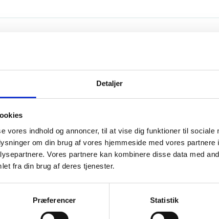
ornår
. december 2026 til 04. december 2026
or
Detaljer
m, Italien
ookies
se vores indhold og annoncer, til at vise dig funktioner til sociale
gruppe
oplysninger om din brug af vores hjemmeside med vores partnere i
ysepartnere. Vores partnere kan kombinere disse data med andr
t henvender sig til undervisere, ledere eller projektkoordi
et fra din brug af deres tjenester.
 erfaring med Erasmus+ og interesse for miljø, bæredygtigh
t er særligt relevant for dig, der:
Præferencer
Statistik
er at styrke arbejdet med grønne kompetencer og bæredyg
nteresseret i at udveksle erfaringer om Erasmus+-projekters 