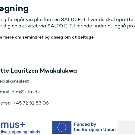
øgning
ng foregår via platformen SALTO E-T, hvor du skal oprette d
er dig en aktivitet via SALTO E-T. Herinde finder du også p
s mere om seminaret og ansøg om at deltage
itte Lauritzen Mwakalukwa
ecialkonsulent
mail:
dlm@ufm.dk
lefon:
+45 72 31 83 06