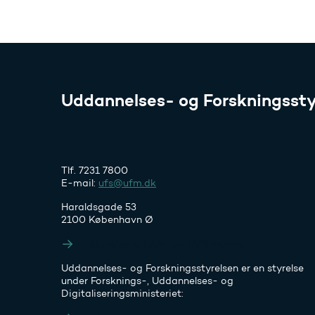
Uddannelses- og Forskningssty
Tlf. 7231 7800
E-mail:
ufs@ufm.dk
Haraldsgade 53
2100 København Ø
Styrelsens EAN- og CVR-numre
Uddannelses- og Forskningsstyrelsen er en styrelse
under Forsknings-, Uddannelses- og
Digitaliseringsministeriet: