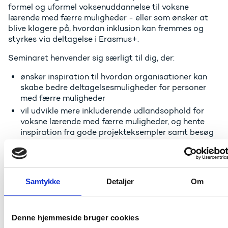
formel og uformel voksenuddannelse til voksne
lærende med færre muligheder - eller som ønsker at
blive klogere på, hvordan inklusion kan fremmes og
styrkes via deltagelse i Erasmus+.
Seminaret henvender sig særligt til dig, der:
ønsker inspiration til hvordan organisationer kan
skabe bedre deltagelsesmuligheder for personer
med færre muligheder
vil udvikle mere inkluderende udlandsophold for
voksne lærende med færre muligheder, og hente
inspiration fra gode projekteksempler samt besøg
hos erfarne finske
voksenuddannelsesorganisationer
ønsker at udvide dit netværk og etablere nye
partnerskaber med fokus på inklusion af deltagere
Samtykke
Detaljer
Om
med færre muligheder.
Både nye og erfarne deltagere i Erasmus+ -
programmet er velkomne.
Denne hjemmeside bruger cookies