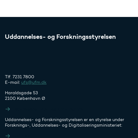
Uddannelses- og Forskningsstyrelsen
Tlf. 7231 7800
E-mail:
ufs@ufm.dk
Haraldsgade 53
2100 København Ø
Styrelsens EAN- og CVR-numre
Uddannelses- og Forskningsstyrelsen er en styrelse under
Forsknings-, Uddannelses- og Digitaliseringsministeriet:
Ufm.dk