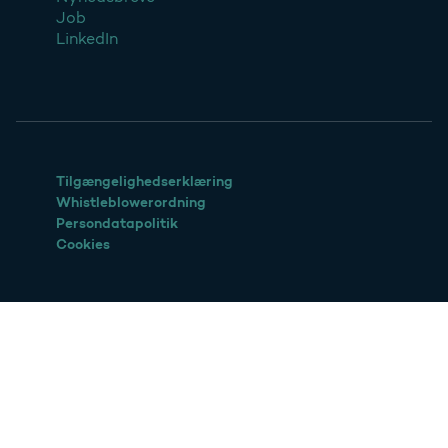
Job
LinkedIn
Tilgængelighedserklæring
Whistleblowerordning
Persondatapolitik
Cookies