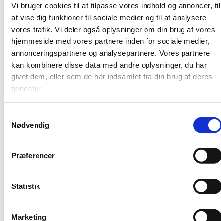
Vi bruger cookies til at tilpasse vores indhold og annoncer, til
at vise dig funktioner til sociale medier og til at analysere
Praktisk
vores trafik. Vi deler også oplysninger om din brug af vores
Da seminaret foregår på engelsk, er det en
hjemmeside med vores partnere inden for sociale medier,
forudsætning for deltagelse, at man taler engelsk.
annonceringspartnere og analysepartnere. Vores partnere
kan kombinere disse data med andre oplysninger, du har
Uddannelses- og Forskningsstyrelsen har mulighed for
at sende 2 deltagere til seminaret. For at komme i
givet dem, eller som de har indsamlet fra din brug af deres
betragtning skal du udfylde nedenstående
tjenester.
ansøgningsskema, hvor du begrunder din motivation
for at deltage.
S
Nødvendig
Rejse og ophold dækkes af det nationale kontor for
a
Erasmus+.
m
t
Præferencer
y
Ansøgningsfrist
k
15.06.2026
k
Statistik
e
v
Ansøgning
Marketing