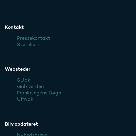
Kontakt
Pressekontakt
Styrelsen
Websteder
SU.dk
Grib verden
Forskningens Døgn
Ufm.dk
Bliv opdateret
Nyhedsbreve