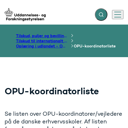
Fold søgefelt ud
Menu
Gå til forsiden
Tilskud, puljer og bevillinger
Tilskud til internationalt samarbejde om uddannelse
Oplæring i udlandet - OPU
OPU-koordinatorliste
OPU-koordinatorliste
Se listen over OPU-koordinatorer/vejledere
på de danske erhvervsskoler. Af listen