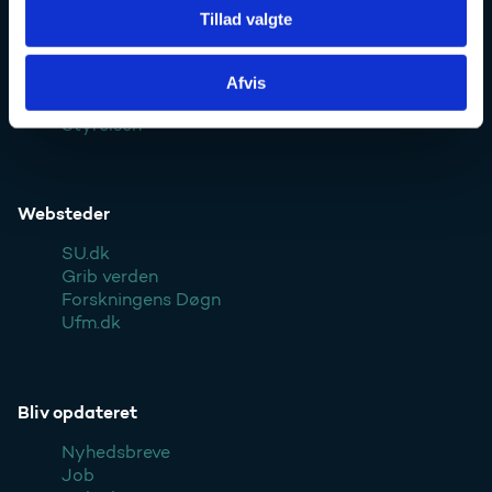
Tillad valgte
Kontakt
Afvis
Pressekontakt
Styrelsen
Websteder
SU.dk
Grib verden
Forskningens Døgn
Ufm.dk
Bliv opdateret
Nyhedsbreve
Job