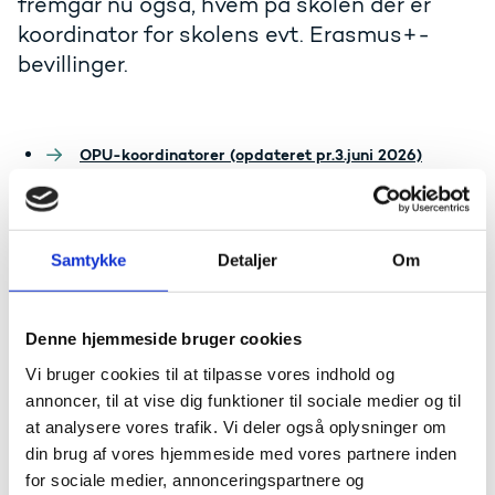
fremgår nu også, hvem på skolen der er
koordinator for skolens evt. Erasmus+-
bevillinger.
OPU-koordinatorer (opdateret pr.3.juni 2026)
Samtykke
Detaljer
Om
Kontakt
Denne hjemmeside bruger cookies
Kontakt
Vi bruger cookies til at tilpasse vores indhold og
Lars Møller Bentsen og Lise Frank
annoncer, til at vise dig funktioner til sociale medier og til
E-mail:
opu@ufm.dk
at analysere vores trafik. Vi deler også oplysninger om
din brug af vores hjemmeside med vores partnere inden
for sociale medier, annonceringspartnere og