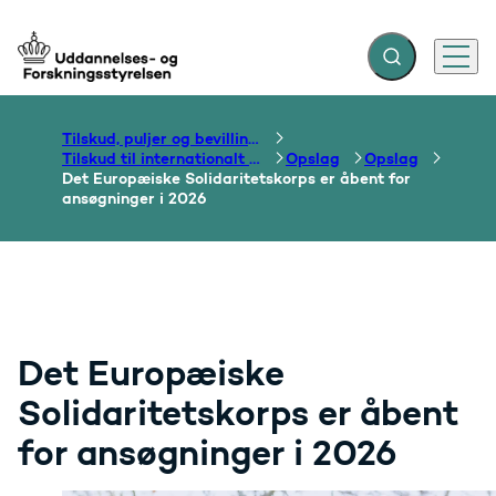
Fold søgefelt ud
Menu
Gå til forsiden
Tilskud, puljer og bevillinger
Tilskud til internationalt samarbejde om uddannelse
Opslag
Opslag
Det Europæiske Solidaritetskorps er åbent for
ansøgninger i 2026
Det Europæiske
Solidaritetskorps er åbent
for ansøgninger i 2026