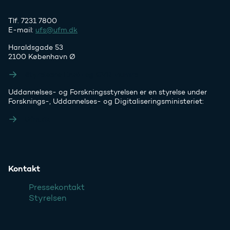
Tlf. 7231 7800
E-mail:
ufs@ufm.dk
Haraldsgade 53
2100 København Ø
Styrelsens EAN- og CVR-numre
Uddannelses- og Forskningsstyrelsen er en styrelse under
Forsknings-, Uddannelses- og Digitaliseringsministeriet:
Ufm.dk
Kontakt
Pressekontakt
Styrelsen