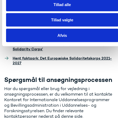
Tillad alle
Du kan også læse mere i Europa-Kommissionens guide
til programmet og hente det officielle 'Call for
Tillad valgte
proposals 2026' på Kommissionens hjemmeside:
Hent 'European Solidarity Corps Programme Guide
2026' (pdf)
Afvis
Gå til det officielle 'Call for proposals 2026 - European
Solidarity Corps'
Hent faktaark: Det Europæiske Solidaritetskorps 2021-
2027
Spørgsmål til ansøgningsprocessen
Har du spørgsmål eller brug for vejledning i
ansøgningsprocessen, er du velkommen til at kontakte
Kontoret for Internationale Uddannelsesprogrammer
og Bevillingsadministration i Uddannelses- og
Forskningsstyrelsen. Du finder relevante
kontaktpersoner nederst på denne side.