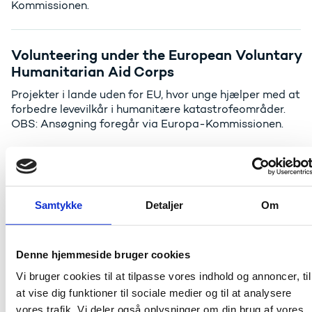
Kommissionen.
Volunteering under the European Voluntary
Humanitarian Aid Corps
Projekter i lande uden for EU, hvor unge hjælper med at
forbedre levevilkår i humanitære katastrofeområder.
OBS: Ansøgning foregår via Europa-Kommissionen.
Ansøgningsfrister
Frivilligprojekter: 18. februar 2026 kl. 12.00
Samtykke
Detaljer
Om
Solidaritetsprojekter: 18. februar 2026 kl. 12.00 og
1. oktober 2026 kl. 12.00
Denne hjemmeside bruger cookies
Vi bruger cookies til at tilpasse vores indhold og annoncer, til
Quality Label til 'Frivilligprojekter': Ansøgninger kan
indsendes løbende
at vise dig funktioner til sociale medier og til at analysere
vores trafik. Vi deler også oplysninger om din brug af vores