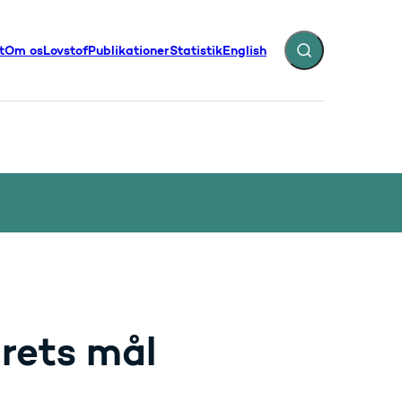
t
Om os
Lovstof
Publikationer
Statistik
English
Fold søgefelt ud
illinger - Flere links
rets mål