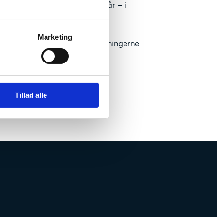
ikationer, der går ud over et år – i
 af Uddannelses- og
Marketing
ennemføres uden at øge omkostningerne
n Access i 2025.
Tillad alle