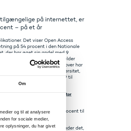
t tilgængelige på internettet, er
cent – på et år
likationer. Det viser Open Access
sætning på 54 procent i den Nationale
t, der har øget sin andel med 9
ersitets publikationer. Det gælder
g på 14 procentpoint. Derudover har
s publikationer. Roskilde Universitet,
igninger, der ligger mellem 9 til
Om
r den danske Open Access-Indikator
er fremgang på alle fire
ed 10 procentpoint fra 36 procent til
 medier og til at analysere
nden for sociale medier,
e oplysninger, du har givet
ess, fordi forlagene ikke tillader det,