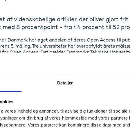
et af videnskabelige artikler, der bliver gjort fri
 med 8 procentpoint - fra 44 procent til 52 pro
ne i Danmark har øget andelen af deres Open Access til pub
rens 5. måling. Tre universiteter har overopfyldt årets mål
i for Open Access. Det gælder Danmarks Tekniske Universite
point, og som er nu oppe på 73 procent Open Access til univ
ddansk Universitet med 60 procent Open Access – en øgnin
rsitet - igen i år - 100 procent Open Access til universitetet
Universitet, og Aarhus Universitet kan imponere med pæne st
3 procentpoint, dog ikke nok til at nå årets målsætning.
Detaljer
Se Open Access Indikatorens seneste måling på hjemmesiden fo
ookies
andelen af Open Access er lidt under årets målsætning, er d
rskningsområder, størst på Sundhedsvidenskab, der stiger m
se vores indhold og annoncer, til at vise dig funktioner til sociale
ent.
oplysninger om din brug af vores hjemmeside med vores partnere i
ysepartnere. Vores partnere kan kombinere disse data med andr
nt af artiklerne er ifølge målingen dog blokeret for Open Acc