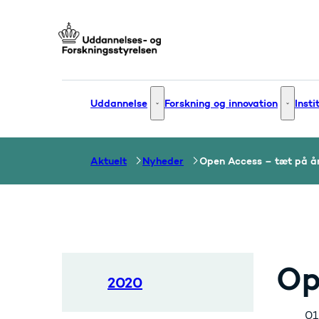
Gå til forsiden
Uddannelse
Forskning og innovation
Insti
Uddannelse - Flere links
Forsknin
Aktuelt
Nyheder
Open Access – tæt på å
Op
2020
01