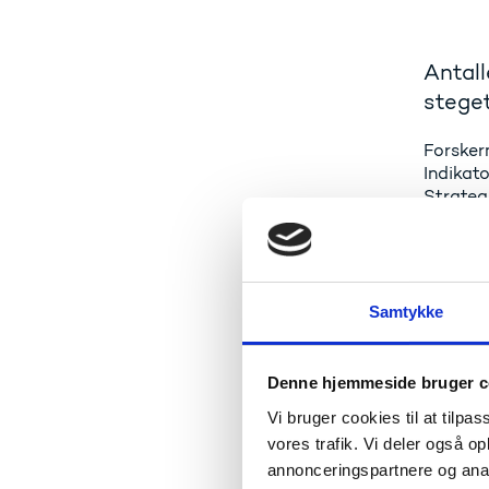
Antall
steget
Forsker
Indikato
Strateg
procent
også Sy
IT-Unive
Aalborg 
knapt 1
Samtykke
Denne hjemmeside bruger c
Selvom 
hovedfo
Vi bruger cookies til at tilpas
46 proc
vores trafik. Vi deler også 
annonceringspartnere og anal
20 proce