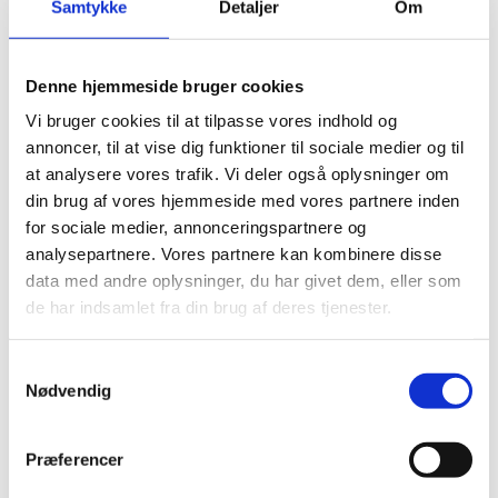
Samtykke
Detaljer
Om
esas
esas er et fokuseret studieadministrativt system
Denne hjemmeside bruger cookies
med forbindelse til selvbetjeningsfunktionaliteten
nemStudie, som anvendes på
Vi bruger cookies til at tilpasse vores indhold og
professionshøjskoler, erhvervsakademier og de
annoncer, til at vise dig funktioner til sociale medier og til
maritime institutioner.
at analysere vores trafik. Vi deler også oplysninger om
din brug af vores hjemmeside med vores partnere inden
for sociale medier, annonceringspartnere og
analysepartnere. Vores partnere kan kombinere disse
data med andre oplysninger, du har givet dem, eller som
de har indsamlet fra din brug af deres tjenester.
CMU
CMU er Uddannelses- og Forskningsstyrelsens,
S
UFS, masterdatasystem, der opbevarer, behandler
Nødvendig
a
og udstiller centrale masterdata.
m
t
Præferencer
y