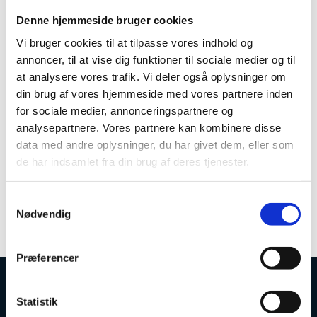
Læs mere om de videregående
Denne hjemmeside bruger cookies
uddannelsesinstitutioner på Uddannelses- og
Vi bruger cookies til at tilpasse vores indhold og
Forskningsministeriets område:
annoncer, til at vise dig funktioner til sociale medier og til
Universiteter
at analysere vores trafik. Vi deler også oplysninger om
din brug af vores hjemmeside med vores partnere inden
Kunstneriske uddannelsesinstitutioner
for sociale medier, annonceringspartnere og
Professionshøjskoler
analysepartnere. Vores partnere kan kombinere disse
data med andre oplysninger, du har givet dem, eller som
Erhvervsakademier
de har indsamlet fra din brug af deres tjenester.
Maritime uddannelsesinstitutioner
S
Nødvendig
a
m
t
Præferencer
y
k
Uddannelses- og Forskningsstyrelsen
k
Statistik