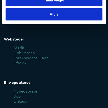
Tillad valgte
Kontakt
Afvis
Pressekontakt
Styrelsen
Websteder
SU.dk
Grib verden
Forskningens Døgn
Ufm.dk
Bliv opdateret
Nyhedsbreve
Job
LinkedIn