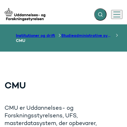
Fold søgefelt ud
Menu
Gå til forsiden
Institutioner og drift
Studieadministrative systemer
CMU
CMU
CMU er Uddannelses- og
Forskningsstyrelsens, UFS,
masterdatasystem, der opbevarer,