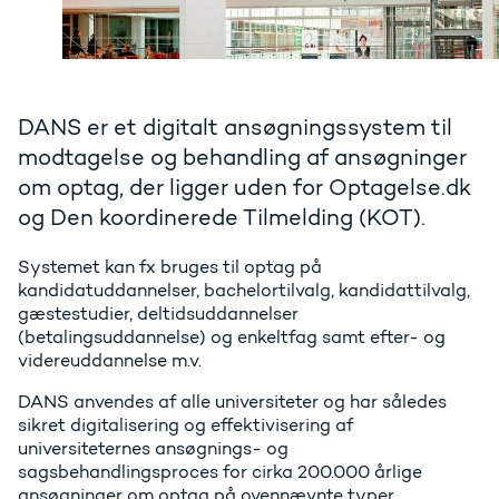
DANS er et digitalt ansøgningssystem til
modtagelse og behandling af ansøgninger
om optag, der ligger uden for Optagelse.dk
og Den koordinerede Tilmelding (KOT).
Systemet kan fx bruges til optag på
kandidatuddannelser, bachelortilvalg, kandidattilvalg,
gæstestudier, deltidsuddannelser
(betalingsuddannelse) og enkeltfag samt efter- og
videreuddannelse m.v.
DANS anvendes af alle universiteter og har således
sikret digitalisering og effektivisering af
universiteternes ansøgnings- og
sagsbehandlingsproces for cirka 200.000 årlige
ansøgninger om optag på ovennævnte typer