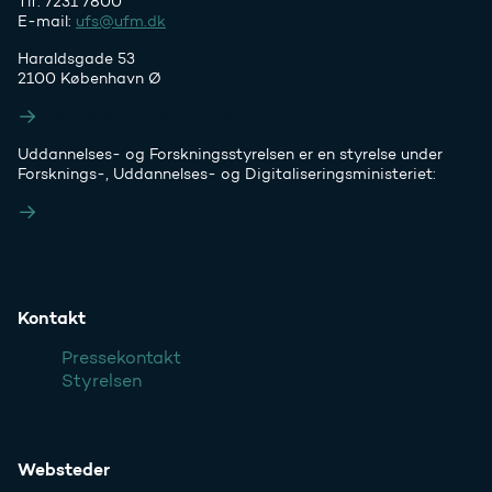
Tlf. 7231 7800
E-mail:
ufs@ufm.dk
Haraldsgade 53
2100 København Ø
Styrelsens EAN- og CVR-numre
Uddannelses- og Forskningsstyrelsen er en styrelse under
Forsknings-, Uddannelses- og Digitaliseringsministeriet:
Ufm.dk
Kontakt
Pressekontakt
Styrelsen
Websteder