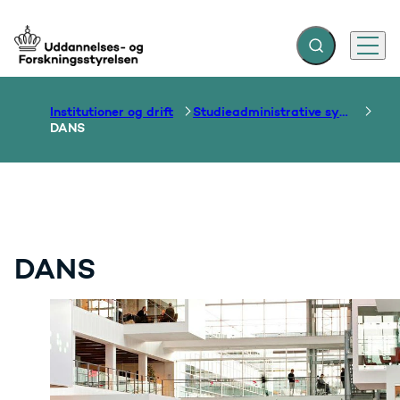
Fold søgefelt ud
Menu
Gå til forsiden
Institutioner og drift
Studieadministrative systemer
DANS
DANS