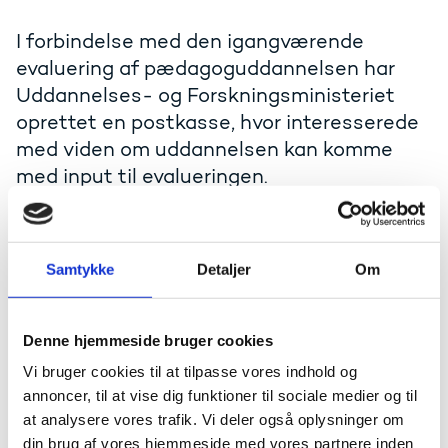
I forbindelse med den igangværende
evaluering af pædagoguddannelsen har
Uddannelses- og Forskningsministeriet
oprettet en postkasse, hvor interesserede
med viden om uddannelsen kan komme
med input til evalueringen.
Postkassens adresse er
paed_evaluering@ufm.dk,
og
postkassen er åben til og med den 1. december 2020.
Samtykke
Detaljer
Om
Det er centralt, at evalueringen tilrettelægges, så de,
der kender uddannelsen, bliver hørt. Evalueringen af
pædagoguddannelsen er derfor planlagt med bred
Denne hjemmeside bruger cookies
interessentinddragelse og flere store analysespor, hvor
bl.a. studerende, undervisere, praktikvejledere og
Vi bruger cookies til at tilpasse vores indhold og
professionshøjskoler høres. Input, der sendes i
annoncer, til at vise dig funktioner til sociale medier og til
postkassen, vil kunne indgå som supplement til de
at analysere vores trafik. Vi deler også oplysninger om
større analysespor i evalueringen.
din brug af vores hjemmeside med vores partnere inden