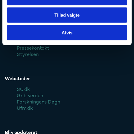
Ufm.dk
Tillad valgte
Afvis
Kontakt
Pressekontakt
Styrelsen
Websteder
SU.dk
Grib verden
Forskningens Døgn
Ufm.dk
Bliv opdateret