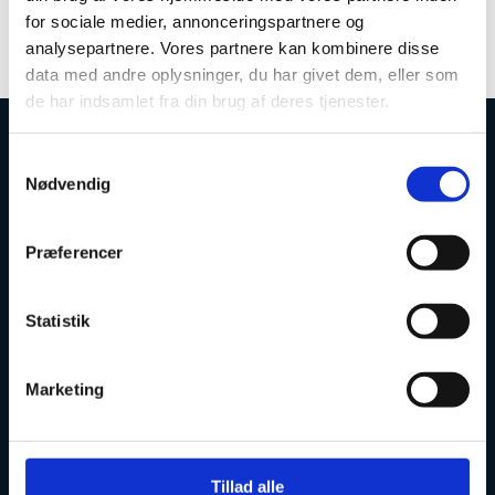
Læs mere om evalueringen af pædagoguddannelsen
for sociale medier, annonceringspartnere og
analysepartnere. Vores partnere kan kombinere disse
data med andre oplysninger, du har givet dem, eller som
de har indsamlet fra din brug af deres tjenester.
S
Uddannelses- og Forskningsstyrelsen
Nødvendig
a
m
t
Præferencer
y
k
Tlf. 7231 7800
k
Statistik
E-mail:
ufs@ufm.dk
e
Haraldsgade 53
v
Marketing
2100 København Ø
a
l
Styrelsens EAN- og CVR-numre
g
Uddannelses- og Forskningsstyrelsen er en styrelse under
Tillad alle
Forsknings-, Uddannelses- og Digitaliseringsministeriet: