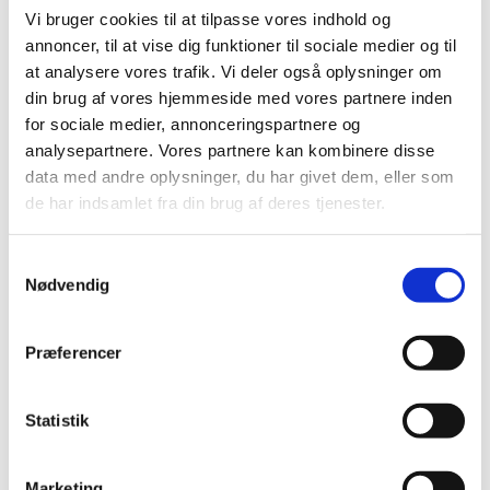
- Partnerskabet vil kunne styrke det tværfaglige
Vi bruger cookies til at tilpasse vores indhold og
samarbejde og involveringen på tværs af sektorer,
annoncer, til at vise dig funktioner til sociale medier og til
således at satellitdata kan finde endnu større og mere
at analysere vores trafik. Vi deler også oplysninger om
målrettet anvendelse ift. klima, miljø og udviklingen i
Arktis, vurderer souschef Ole Krarup Leth fra DMI.
din brug af vores hjemmeside med vores partnere inden
for sociale medier, annonceringspartnere og
Partnerskabet er organiseret i tre temaer:
analysepartnere. Vores partnere kan kombinere disse
data med andre oplysninger, du har givet dem, eller som
CalVal aktiviteter og in situ data
de har indsamlet fra din brug af deres tjenester.
Beredskab og sikkerhed
Klima og miljø, inkl. biodiversitet.
S
Det Arktiske Rumpartnerskab er etableret som led i
Nødvendig
a
Uddannelses- og Forskningsministeriets
m
partnerskabsprogram på rumområdet og er som
t
programmets øvrige partnerskaber alle åbent for nye
Præferencer
deltagere.
y
k
- Kongeriget Danmarks Partnerskab for Rum i Arktis er
k
Statistik
tredje skud på stammen i partnerskabsprogrammet på
e
rumområdet. I Uddannelses- og Forskningsministeriet
v
er vi glade for at se, at så mange har fundet sammen i
Marketing