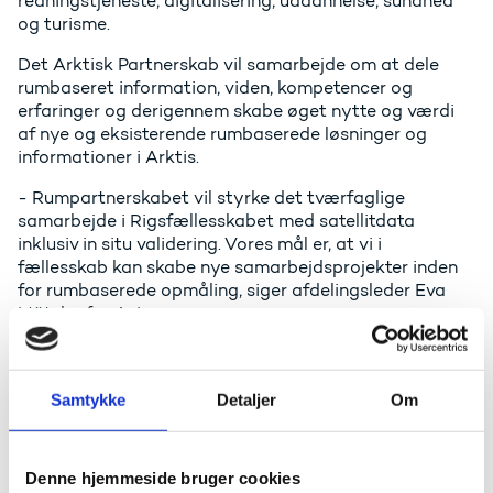
redningstjeneste, digitalisering, uddannelse, sundhed
og turisme.
Det Arktisk Partnerskab vil samarbejde om at dele
rumbaseret information, viden, kompetencer og
erfaringer og derigennem skabe øget nytte og værdi
af nye og eksisterende rumbaserede løsninger og
informationer i Arktis.
- Rumpartnerskabet vil styrke det tværfaglige
samarbejde i Rigsfællesskabet med satellitdata
inklusiv in situ validering. Vores mål er, at vi i
fællesskab kan skabe nye samarbejdsprojekter inden
for rumbaserede opmåling, siger afdelingsleder Eva
Mätzler fra Asiaq.
- Jarðfeingi anvender ikke satellitdata i øjeblikket, men
vi ser på mulighederne for at bruge denne type data til
monitering af geohazards, især bjergskred, jordskred
Samtykke
Detaljer
Om
og erosion. Rumpartnerskabet er derfor en spændende
platform for vidensdeling for os, siger naturgeograf Lis
Mortensen fra Jarðfeingi (Færøernes geologiske
undersøgelser)
Denne hjemmeside bruger cookies