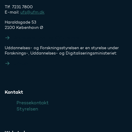
Tlf. 7231 7800
E-mail:
ufs@ufm.dk
Haraldsgade 53
2100 København Ø
Styrelsens EAN- og CVR-numre
Uddannelses- og Forskningsstyrelsen er en styrelse under
Forsknings-, Uddannelses- og Digitaliseringsministeriet:
Ufm.dk
Kontakt
Pressekontakt
Styrelsen