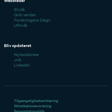
Websteder
SU.dk
Grib verden
Forskningens Døgn
Ufm.dk
Bliv opdateret
Nyhedsbreve
Job
LinkedIn
Tilgængelighedserklæring
Whistleblowerordning
Persondatapolitik