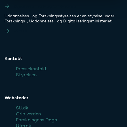
Styrelsens EAN- og CVR-numre
Uddannelses- og Forskningsstyrelsen er en styrelse under
Forsknings-, Uddannelses- og Digitaliseringsministeriet:
Ufm.dk
Kontakt
Pressekontakt
Styrelsen
Websteder
SU.dk
Grib verden
Forskningens Døgn
Ufm.dk