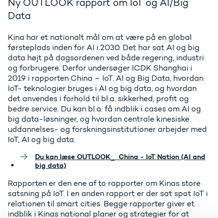
Ny OUTLOOK rapport om IoT og AI/Big
Data
Kina har et nationalt mål om at være på en global
førsteplads inden for AI i 2030. Det har sat AI og big
data højt på dagsordenen ved både regering, industri
og forbrugere. Derfor undersøger ICDK Shanghai i
2019 i rapporten China – IoT. AI og Big Data, hvordan
IoT- teknologier bruges i AI og big data, og hvordan
det anvendes i forhold til bl.a. sikkerhed, profit og
bedre service. Du kan bl.a. få indblik i cases om AI og
big data-løsninger, og hvordan centrale kinesiske
uddannelses- og forskningsinstitutioner arbejder med
IoT, AI og big data.
Du kan læse OUTLOOK_ China - IoT Nation (AI and
big data)
Rapporten er den ene af to rapporter om Kinas store
satsning på IoT. I en anden rapport er der sat spot IoT i
relationen til smart cities. Begge rapporter giver et
indblik i Kinas national planer og strategier for at