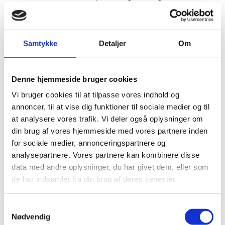
styrker den kinesiske IoT sektor. Men der lægges også
vægt på at præsentere en lang række cases, som giver
et indblik i de forskellige måder hvorpå IoT allerede
anvendes i dag i Kina.
Samtykke
Detaljer
Om
Du kan læse OUTLOOK_ China - IoT Nation (Smart
Cities)
Denne hjemmeside bruger cookies
For danske virksomheder og forskere er Kina både en
interessant inspirationskilde til muligheder og
Vi bruger cookies til at tilpasse vores indhold og
begrænsninger i og med implementeringen af IoT.
annoncer, til at vise dig funktioner til sociale medier og til
Samtidig giver rapporterne også eksempler på, at en
at analysere vores trafik. Vi deler også oplysninger om
lang række kinesiske aktører p.t. kigger mod udlandet
din brug af vores hjemmeside med vores partnere inden
for at finde gode løsninger, som kan afprøves på det
for sociale medier, annonceringspartnere og
kinesiske marked. Det er en oplagt mulighed for
analysepartnere. Vores partnere kan kombinere disse
danske IoT-virksomheder.
data med andre oplysninger, du har givet dem, eller som
Som opfølgning på de to OUTLOOKS planlægger
de har indsamlet fra din brug af deres tjenester.
ICDK Shanghai en studietur for danske IoT-
virksomheder og -forskere i løbet af 2020. For mere
S
information om disse planer kan man kontakte
Nødvendig
Innovationsattaché Thomas Trøst Hansen på e-mail
a