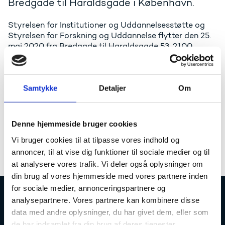
Bredgade til Haraldsgade i København.
Styrelsen for Institutioner og Uddannelsesstøtte og
Styrelsen for Forskning og Uddannelse flytter den 25.
maj 2020 fra Bredgade til Haraldsgade 53, 2100
København Ø.
Sekretariatet for Danmarks Frie Forskningsfond
forbliver i Odense. Det samme gør kontoret for
Samtykke
Detaljer
Om
Internationale Uddannelsesprogrammer i Styrelsen for
Forskning og Uddannelse og Bevillingsenheden i
kontoret for Administration og Tilskudsøkonomi i
Denne hjemmeside bruger cookies
Styrelsen for Institutioner og Uddannelsesstøtte, som i
2019 blev flyttet til Svendborg.
Vi bruger cookies til at tilpasse vores indhold og
annoncer, til at vise dig funktioner til sociale medier og til
at analysere vores trafik. Vi deler også oplysninger om
din brug af vores hjemmeside med vores partnere inden
for sociale medier, annonceringspartnere og
analysepartnere. Vores partnere kan kombinere disse
Uddannelses- og Forskningsstyrelsen
data med andre oplysninger, du har givet dem, eller som
de har indsamlet fra din brug af deres tjenester.