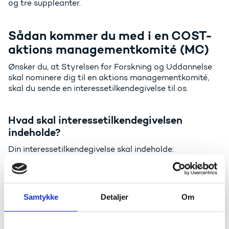
og tre suppleanter.
Sådan kommer du med i en COST-
aktions managementkomité (MC)
Ønsker du, at Styrelsen for Forskning og Uddannelse
skal nominere dig til en aktions managementkomité,
skal du sende en interessetilkendegivelse til os.
Hvad skal interessetilkendegivelsen
indeholde?
Din interessetilkendegivelse skal indeholde:
Kort CV
Kort redegørelse for, hvordan din forskning passer
ind i aktionen.
Samtykke
Detaljer
Om
Du bedes venligst udfylde ansøgningsskabelonen
enten på dansk eller engelsk: