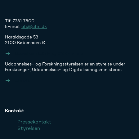
Tlf. 7231 7800
E-mail:
ufs@ufm.dk
Haraldsgade 53
2100 København Ø
Styrelsens EAN- og CVR-numre
Uddannelses- og Forskningsstyrelsen er en styrelse under
Forsknings-, Uddannelses- og Digitaliseringsministeriet:
Ufm.dk
Kontakt
Pressekontakt
Styrelsen