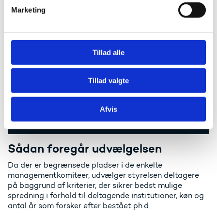
v
Marketing
a
Husk at skriv "ATT: EuroCenters fællespostkasse" i
l
emnefeltet. Når du sender ansøgningsskemaet
som digital post , skriver du automatisk under på
g
det, som du har noteret i det udfyldte skema.
Tillad alle
Send ansøgningen via e-mail
Tillad valgte
Hvis du har adgang til printer/scanner, kan
du også sende et udfyldt ansøgningsskema og CV
Afvis
til e-mailen:
eurocenter@ufm.dk
Sådan foregår udvælgelsen
Da der er begrænsede pladser i de enkelte
managementkomiteer, udvælger styrelsen deltagere
på baggrund af kriterier, der sikrer bedst mulige
spredning i forhold til deltagende institutioner, køn og
antal år som forsker efter bestået ph.d.