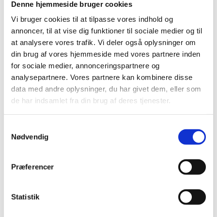
Denne hjemmeside bruger cookies
Hent ansøgningsskabelon (dansk)
Vi bruger cookies til at tilpasse vores indhold og
Hent ansøgningsskabelon (English)
annoncer, til at vise dig funktioner til sociale medier og til
at analysere vores trafik. Vi deler også oplysninger om
Hvornår er der frist?
din brug af vores hjemmeside med vores partnere inden
for sociale medier, annonceringspartnere og
Den 11. maj 2020 kl. 12.00
analysepartnere. Vores partnere kan kombinere disse
data med andre oplysninger, du har givet dem, eller som
Send ansøgningen via digital
de har indsamlet fra din brug af deres tjenester.
post
Hvis du ikke kan sende ansøgningsskabelonen i
S
Nødvendig
underskrevet tilstand pga. mangel på
a
printer/scanner, så bedes du venligst sende
m
ansøgningsskabelonen samt CV som digital post
t
Præferencer
til Styrelsen for Forskning og Uddannelse. Vi skal
y
bede dig om at indtaste: Navn, dato (COVID-19)
k
på underskriftslinjen. Du kan se, hvordan du sender
k
Statistik
digitalt på vores hjemmeside:
e
Digital Post og sikker e-mail