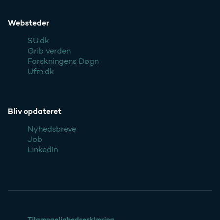
Websteder
SU.dk
Grib verden
Forskningens Døgn
Ufm.dk
Bliv opdateret
Nyhedsbreve
Job
LinkedIn
Tilgængelighedserklæring