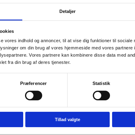
også Danmark har formået at udnytte det unikke samarbej
 Mogensens mission, men også – som de første – til klimaob
Detaljer
m sidste år ramte forsiden af Science, siger uddannelses- 
sen
ookies
torien om Danmarks deltagelse i den internationale rumstat
 fire hovedmålsætninger for sin deltagelse, nemlig at:
se vores indhold og annoncer, til at vise dig funktioner til sociale
oplysninger om din brug af vores hjemmeside med vores partnere i
 forskere inden for sundheds- og klimaområdet adgang til e
ysepartnere. Vores partnere kan kombinere disse data med andr
e erhvervsordrer til danske rumvirksomheder og overførsel af
et fra din brug af deres tjenester.
mrådet.
irere unge til at vælge naturvidenskabelige fag.
te USA's udenrigspolitik efter Sovjetunionens opløsning og 
Præferencer
Statistik
et (Science Diplomacy).
få mest muligt ud af den danske deltagelse i disse bestræb
ngsministeren i januar 2020 på årets rumkonference et part
k.
Tillad valgte
Space Exploration Danmark partnerskabet
Historien om Danmarks deltagelse i den internationale rumstati