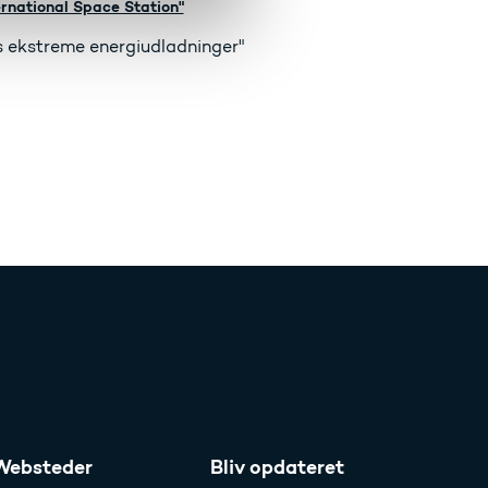
rnational Space Station"
 ekstreme energiudladninger"
Websteder
Bliv opdateret