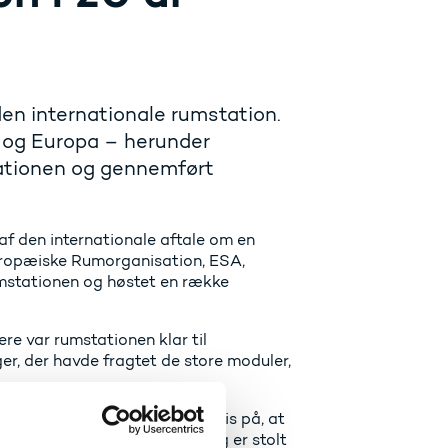
den internationale rumstation.
d og Europa – herunder
tationen og gennemført
af den internationale aftale om en
uropæiske Rumorganisation, ESA,
rumstationen og høstet en række
re var rumstationen klar til
er, der havde fragtet de store moduler,
sk bedrift. Den er også et bevis på, at
eligt rum for samarbejde. Jeg er stolt