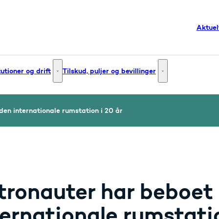
Aktuel
tutioner og drift
Tilskud, puljer og bevillinger
g og innovation - Flere links
Institutioner og drift - Flere links
Tilskud, puljer og bev
en internationale rumstation i 20 år
tronauter har beboet
ternationale rumstatio