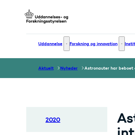
Gå til forsiden
Uddannelse
Forskning og innovation
Insti
Uddannelse - Flere links
Forsknin
Aktuelt
Nyheder
Astronauter har beboet d
As
2020
in