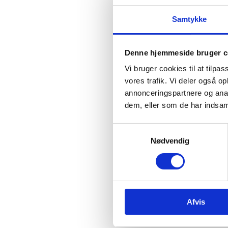
af, at 
Andreas
Samtykke
sent so
Jørgen
Denne hjemmeside bruger c
Af ”His
forfulgt
Vi bruger cookies til at tilpas
vores trafik. Vi deler også 
Give
annonceringspartnere og anal
Sikr
dem, eller som de har indsaml
rumo
Insp
S
Støt
Nødvendig
a
rumm
m
For at 
t
forskni
y
Danmar
k
Afvis
k
e
v