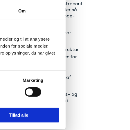
de. Både gennem den danske astronaut
servationer med resultater, der så
Om
og forskningsminister Ane Halsboe-
ion” fremgår det, at Danmark har
 medier og til at analysere
nden for sociale medier,
n avanceret forskningsinfrastruktur.
e oplysninger, du har givet
 ny teknologi til markeder uden for
fremme en fredelig udnyttelse af
Marketing
elser præsenterede uddannelses- og
nerskab for Space Exploration i
Tillad alle
on