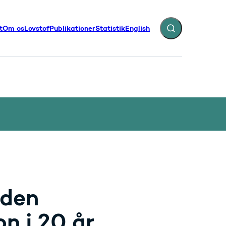
t
Om os
Lovstof
Publikationer
Statistik
English
Fold søgefelt ud
illinger - Flere links
 den
n i 20 år