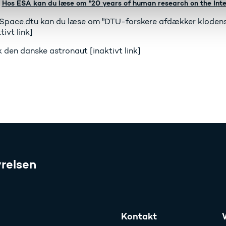
Hos ESA kan du læse om "20 years of human research on the Inte
Space.dtu kan du læse om "DTU-forskere afdækker klodens
tivt link]
 den danske astronaut [inaktivt link]
relsen
Kontakt