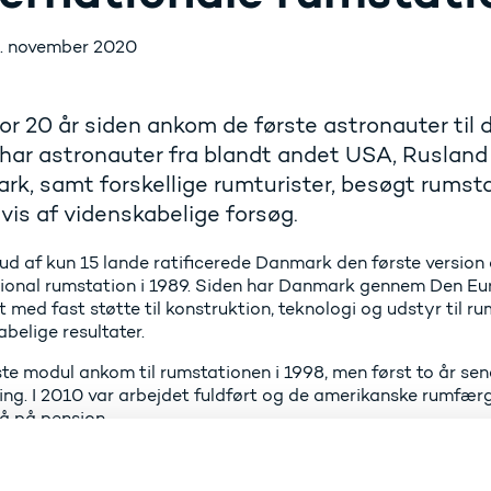
. november 2020
for 20 år siden ankom de første astronauter til 
har astronauter fra blandt andet USA, Ruslan
k, samt forskellige rumturister, besøgt rums
vis af videnskabelige forsøg.
ud af kun 15 lande ratificerede Danmark den første version 
tional rumstation i 1989. Siden har Danmark gennem Den E
 med fast støtte til konstruktion, teknologi og udstyr til 
belige resultater.
te modul ankom til rumstationen i 1998, men først to år sene
ing. I 2010 var arbejdet fuldført og de amerikanske rumfærg
å på pension.
lene er rumstationen en utrolig ingeniørmæssig og teknologi
ng og udvikling kan bringe nationer sammen og skabe et fred