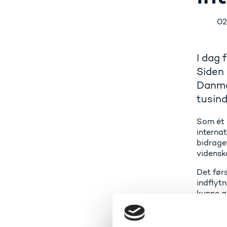
02
I dag 
Siden 
Danmar
tusind
Som ét 
interna
bidraget
videnska
Det førs
indflytn
kunne g
- Ikke a
forskni