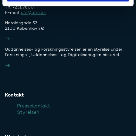
Tlf. 7231 7800
E-mail:
ufs@ufm.dk
Haraldsgade 53
2100 København Ø
Styrelsens EAN- og CVR-numre
Uddannelses- og Forskningsstyrelsen er en styrelse under
Forsknings-, Uddannelses- og Digitaliseringsministeriet:
Ufm.dk
Kontakt
Pressekontakt
Styrelsen