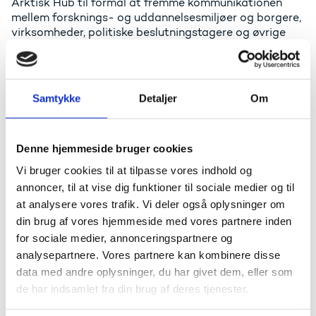
Arktisk Hub til formål at fremme kommunikationen
mellem forsknings- og uddannelsesmiljøer og borgere,
virksomheder, politiske beslutningstagere og øvrige
interessenter til gavn for bæredygtig udvikling i det
grønlandske samfund. Sekretariatet bliver fysisk
placeret i Grønlands Naturinstituts faciliteter i Nuuk.
Samtykke
Detaljer
Om
Med ansættelsen af Anna-Sofie Skjervedal får
International Arktisk Hub en yderst kompetent
sekretariatsleder med erfaring i arktisk forskning,
projektledelse og kommunikation. Anna-Sofie
Denne hjemmeside bruger cookies
Skjervedal fik i 2018 tildelt en Ph.d.-grad fra Aalborg
Vi bruger cookies til at tilpasse vores indhold og
Universitet og Ilisimatusarfik – Grønlands Universitet
annoncer, til at vise dig funktioner til sociale medier og til
for sin afhandling om borgerinddragelse med særligt
at analysere vores trafik. Vi deler også oplysninger om
fokus på inddragelse af unge i Grønland. Hun har siden
2017 arbejdet som ledende konsulent inden for
din brug af vores hjemmeside med vores partnere inden
borgerinddragelse hos Kommuneqarfik Sermersooq.
for sociale medier, annonceringspartnere og
analysepartnere. Vores partnere kan kombinere disse
Anna-Sofie Skjervedal er opvokset i Nuuk og har boet
data med andre oplysninger, du har givet dem, eller som
i udlandet i forbindelse med sit uddannelsesforløb. I
de har indsamlet fra din brug af deres tjenester.
2016 flyttede hun tilbage til Nuuk sammen med sin
mand og parrets to børn.