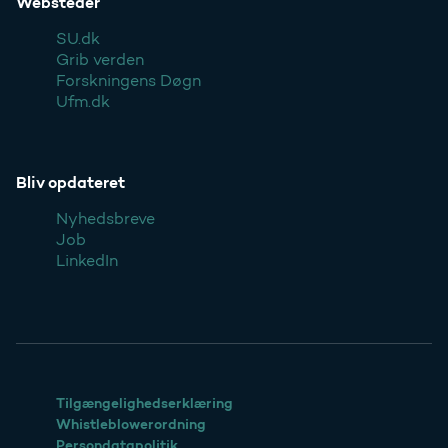
Websteder
SU.dk
Grib verden
Forskningens Døgn
Ufm.dk
Bliv opdateret
Nyhedsbreve
Job
LinkedIn
Tilgængelighedserklæring
Whistleblowerordning
Persondatapolitik