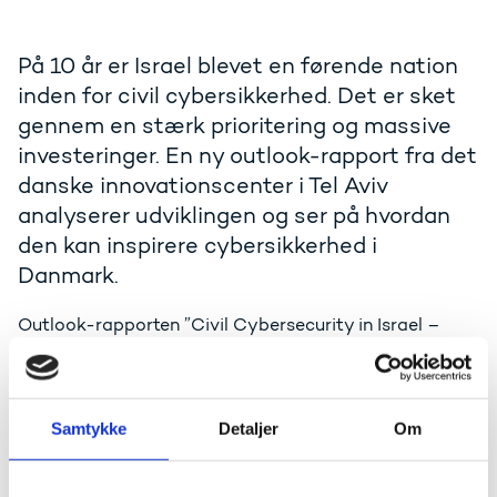
På 10 år er Israel blevet en førende nation
inden for civil cybersikkerhed. Det er sket
gennem en stærk prioritering og massive
investeringer. En ny outlook-rapport fra det
danske innovationscenter i Tel Aviv
analyserer udviklingen og ser på hvordan
den kan inspirere cybersikkerhed i
Danmark.
Outlook-rapporten ”Civil Cybersecurity in Israel –
Policy and Research Environment Review From one of
the World’s leading Cyber Hubs” gennemgår Israels
styrkeposition på civil cybersikkerhed. Den israelske
position baserer sig på tre områder: 1) etableringen af
Samtykke
Detaljer
Om
en national cyberstrategi, 2) et stærkt innovation- og
forskningsøkosystem samt 3) adgang til kvalificeret
og veltrænet talent.