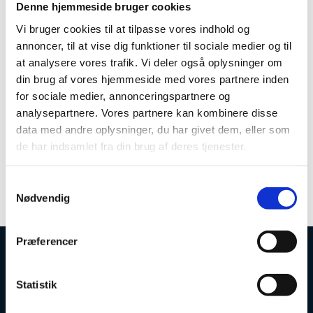
Denne hjemmeside bruger cookies
Rapporten opridser udviklingen og organiseringen af
Vi bruger cookies til at tilpasse vores indhold og
Israles cybersikkerhedsstrategi og giver indsigt i hvilke
annoncer, til at vise dig funktioner til sociale medier og til
innovations- og forskningsprogrammer, der har været
at analysere vores trafik. Vi deler også oplysninger om
med til at etablere og forme Israels økosystem inden
for cybersikkerhed, herunder de
din brug af vores hjemmeside med vores partnere inden
uddannelsesprogrammer, der skaber nyt talent.
for sociale medier, annonceringspartnere og
analysepartnere. Vores partnere kan kombinere disse
Afslutningsvis kommer rapporten med en række
data med andre oplysninger, du har givet dem, eller som
anbefalinger til, hvordan cybersikkerhed kan udvikles
de har indsamlet fra din brug af deres tjenester.
og styrkes i Danmark ud fra de israelske erfaringer.
Læs rapporten
S
Nødvendig
a
m
t
Præferencer
y
k
Uddannelses- og Forskningsstyrelsen
k
Statistik
e