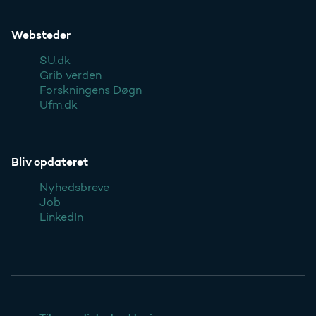
Websteder
SU.dk
Grib verden
Forskningens Døgn
Ufm.dk
Bliv opdateret
Nyhedsbreve
Job
LinkedIn