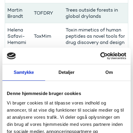
Martin
Trees outside forests in
TOFDRY
Brandt
global drylands
Helena
Toxin mimetics of human
Safavi-
ToxMim
peptides as novel tools for
Hemami
drug discovery and design
Læs mere i nyhederne på KU's hjemmeside:
Samtykke
Detaljer
Om
Forskere skal kortlægge hverdagens digitale
datastrømme i Danmark og EU
ERC Starting Grants til forskning i fossiler og
Denne hjemmeside bruger cookies
giftstoffer
Vi bruger cookies til at tilpasse vores indhold og
annoncer, til at vise dig funktioner til sociale medier og til
Om bevillingsmodtagerne fra
at analysere vores trafik. Vi deler også oplysninger om
Aarhus Universitet
din brug af vores hjemmeside med vores partnere inden
for sociale medier, annonceringspartnere og