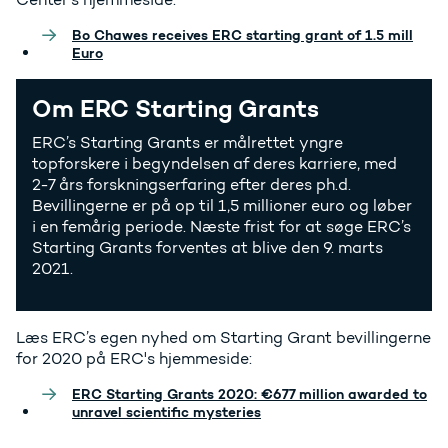
Bo Chawes receives ERC starting grant of 1.5 mill
Euro
Om ERC Starting Grants
ERC’s Starting Grants er målrettet yngre
topforskere i begyndelsen af deres karriere, med
2-7 års forskningserfaring efter deres ph.d.
Bevillingerne er på op til 1,5 millioner euro og løber
i en femårig periode. Næste frist for at søge ERC’s
Starting Grants forventes at blive den 9. marts
2021.
Læs ERC’s egen nyhed om Starting Grant bevillingerne
for 2020 på ERC's hjemmeside:
ERC Starting Grants 2020: €677 million awarded to
unravel scientific mysteries