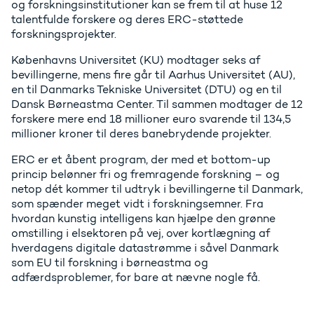
og forskningsinstitutioner kan se frem til at huse 12
talentfulde forskere og deres ERC-støttede
forskningsprojekter.
Københavns Universitet (KU) modtager seks af
bevillingerne, mens fire går til Aarhus Universitet (AU),
en til Danmarks Tekniske Universitet (DTU) og en til
Dansk Børneastma Center. Til sammen modtager de 12
forskere mere end 18 millioner euro svarende til 134,5
millioner kroner til deres banebrydende projekter.
ERC er et åbent program, der med et bottom-up
princip belønner fri og fremragende forskning – og
netop dét kommer til udtryk i bevillingerne til Danmark,
som spænder meget vidt i forskningsemner. Fra
hvordan kunstig intelligens kan hjælpe den grønne
omstilling i elsektoren på vej, over kortlægning af
hverdagens digitale datastrømme i såvel Danmark
som EU til forskning i børneastma og
adfærdsproblemer, for bare at nævne nogle få.