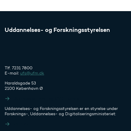
Uddannelses- og Forskningsstyrelsen
Tlf. 7231 7800
E-mail:
ufs@ufm.dk
Haraldsgade 53
2100 København Ø
Styrelsens EAN- og CVR-numre
Uddannelses- og Forskningsstyrelsen er en styrelse under
Forsknings-, Uddannelses- og Digitaliseringsministeriet:
Ufm.dk