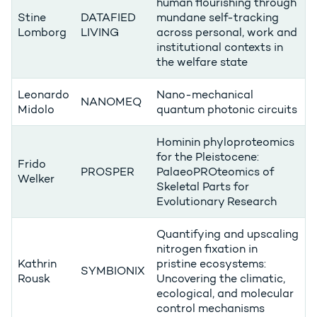
human flourishing through
Stine
DATAFIED
mundane self-tracking
Lomborg
LIVING
across personal, work and
institutional contexts in
the welfare state
Leonardo
Nano-mechanical
NANOMEQ
Midolo
quantum photonic circuits
Hominin phyloproteomics
for the Pleistocene:
Frido
PROSPER
PalaeoPROteomics of
Welker
Skeletal Parts for
Evolutionary Research
Quantifying and upscaling
nitrogen fixation in
Kathrin
pristine ecosystems:
SYMBIONIX
Rousk
Uncovering the climatic,
ecological, and molecular
control mechanisms