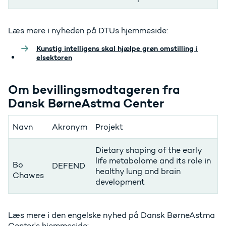
Læs mere i nyheden på DTUs hjemmeside:
Kunstig intelligens skal hjælpe grøn omstilling i
elsektoren
Om bevillingsmodtageren fra
Dansk BørneAstma Center
Navn
Akronym
Projekt
Dietary shaping of the early
life metabolome and its role in
Bo
DEFEND
healthy lung and brain
Chawes
development
Læs mere i den engelske nyhed på Dansk BørneAstma
Center's hjemmeside: