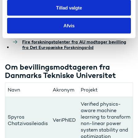
IllusoryPain
Fardo
nociceptive
Tillad valgte
system
Afvis
Læs mere i nyheden på AU's hjemmeside:
Fire forskningstalenter fra AU modtager bevilling
fra Det Europæiske Forskningsråd
Om bevillingsmodtageren fra
Danmarks Tekniske Universitet
Navn
Akronym
Projekt
Verified physics-
aware machine
Spyros
learning to transform
VeriPhIED
Chatzivasileiadis
non-linear power
system stability and
optimization