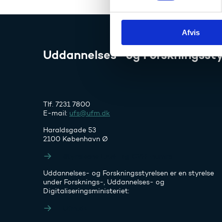
y
k
Afvis
k
e
Uddannelses- og Forskningssty
v
a
l
g
Tlf. 7231 7800
E-mail:
ufs@ufm.dk
Haraldsgade 53
2100 København Ø
Styrelsens EAN- og CVR-numre
Uddannelses- og Forskningsstyrelsen er en styrelse
under Forsknings-, Uddannelses- og
Digitaliseringsministeriet:
Ufm.dk