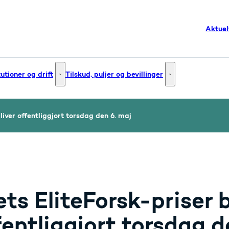
Aktuel
tutioner og drift
Tilskud, puljer og bevillinger
g og innovation - Flere links
Institutioner og drift - Flere links
Tilskud, puljer og bev
liver offentliggjort torsdag den 6. maj
ts EliteForsk-priser b
fentliggjort torsdag d