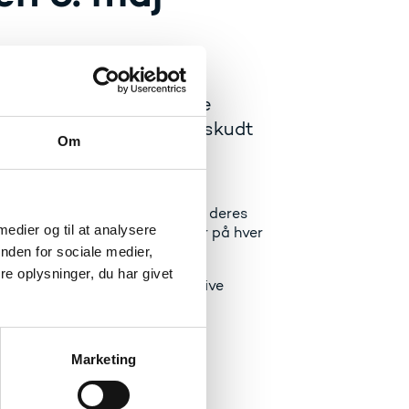
riser. Navnene vil blive
risoverrækkelse bliver udskudt
Om
af deres store indsats i dansk
00.000 kroner er øremærket til deres
 medier og til at analysere
ets EliteForsk-rejsestipendier på hver
nden for sociale medier,
e oplysninger, du har givet
n udskudt, og forskerne vil blive
Marketing