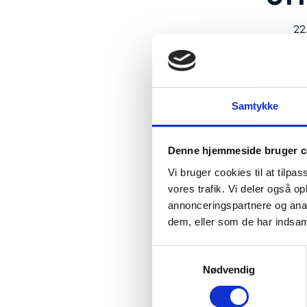
22
Fem fr
offent
Samtykke
til au
De fem 
Denne hjemmeside bruger c
forskni
Vi bruger cookies til at tilpas
forskni
200.000
vores trafik. Vi deler også 
annonceringspartnere og anal
På grun
dem, eller som de har indsaml
hyldet 
S
Nødvendig
a
m
t