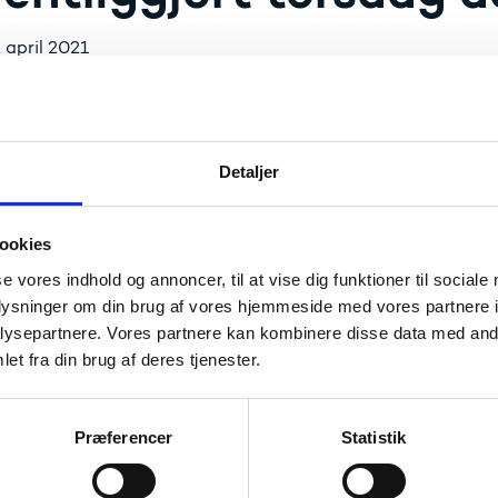
. april 2021
emragende forskere modtager årets EliteForsk-p
liggjort torsdag den 6. maj, men den festlige p
Detaljer
gust.
forskere modtager 1,2 millioner kroner som en anerkendelse 
ookies
ng. De 200.000 kroner er en personlig hæderspris, mens 1.0
se vores indhold og annoncer, til at vise dig funktioner til sociale
ngsaktiviteter. Derudover vil 20 ph.d.-studerende modtage år
 kroner.
oplysninger om din brug af vores hjemmeside med vores partnere i
ysepartnere. Vores partnere kan kombinere disse data med andr
d af situationen med COVID-19 bliver selve prisoverrækkelse
et fra din brug af deres tjenester.
ved et arrangement den 10. august 2021.
Læs mere om EliteForsk
Præferencer
Statistik