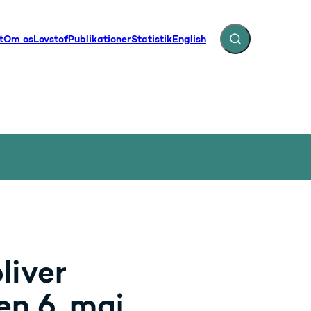
t
Om os
Lovstof
Publikationer
Statistik
English
Fold søgefelt ud
illinger - Flere links
liver
en 6. maj