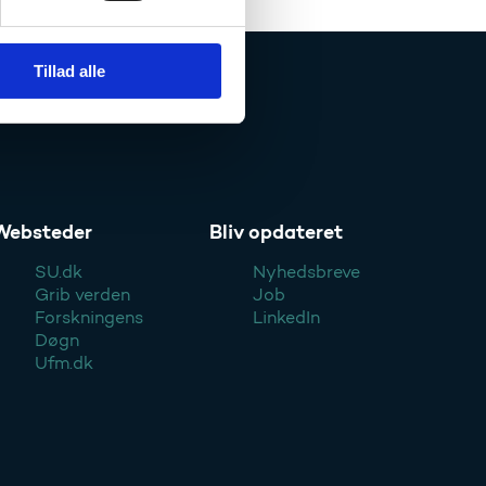
Tillad alle
Websteder
Bliv opdateret
SU.dk
Nyhedsbreve
Grib verden
Job
Forskningens
LinkedIn
Døgn
Ufm.dk