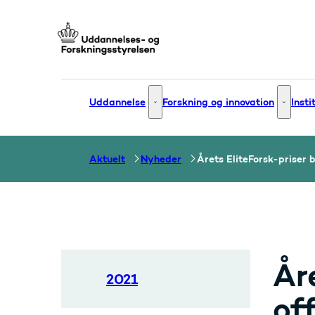
Gå til forsiden
Uddannelse
Forskning og innovation
Insti
Uddannelse - Flere links
Forsknin
Aktuelt
Nyheder
Årets EliteForsk-priser b
Åre
2021
of