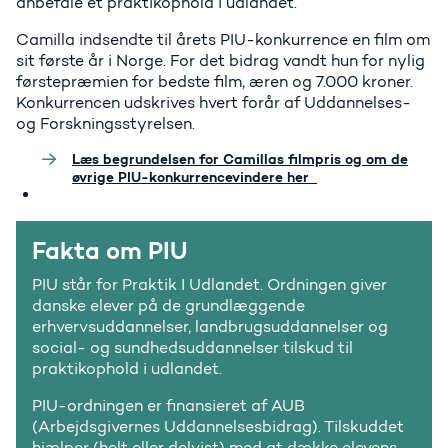
anbefale et praktikophold i udlandet.
Camilla indsendte til årets PIU-konkurrence en film om
sit første år i Norge. For det bidrag vandt hun for nylig
førstepræmien for bedste film, æren og 7.000 kroner.
Konkurrencen udskrives hvert forår af Uddannelses-
og Forskningsstyrelsen.
Læs begrundelsen for Camillas filmpris og om de
øvrige PIU-konkurrencevindere her
Fakta om PIU
PIU står for Praktik I Udlandet. Ordningen giver
danske elever på de grundlæggende
erhvervsuddannelser, landbrugsuddannelser og
social- og sundhedsuddannelser tilskud til
praktikophold i udlandet.
PIU-ordningen er finansieret af AUB
(Arbejdsgivernes Uddannelsesbidrag). Tilskuddet
hjælper (helt eller delvist) med at dække elevens