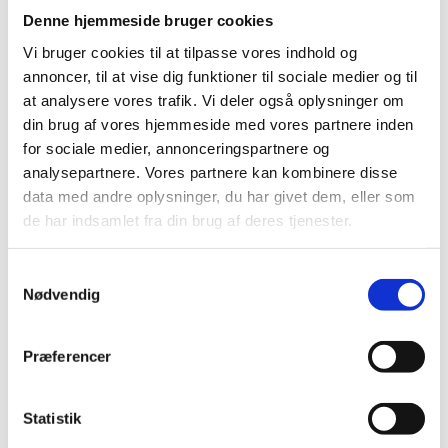
for jordbrug, handel og kontor
Denne hjemmeside bruger cookies
Ligesom der er forskel på, hvor eleverne tager på
Vi bruger cookies til at tilpasse vores indhold og
udlandsophold, er der også betydelige forskelle
annoncer, til at vise dig funktioner til sociale medier og til
mellem brugen af PIU-ordningen i forskellige
at analysere vores trafik. Vi deler også oplysninger om
uddannelser.
din brug af vores hjemmeside med vores partnere inden
Ligesom tidligere år kommer eleverne især fra
for sociale medier, annonceringspartnere og
handels- og kontoruddannelserne og
analysepartnere. Vores partnere kan kombinere disse
jordbrugsuddannelserne. Til sammen tegner disse
data med andre oplysninger, du har givet dem, eller som
uddannelser i 2020 sig for omkring 80% af alle PIU-
de har indsamlet fra din brug af deres tjenester.
ophold.
Der er inden for disse fagområder en lang tradition for,
S
at eleverne tager afsted på længevarende ophold i
Nødvendig
a
udlandet. For handels- og kontoruddannelserne er det
m
især Tyskland og Storbritannien, der trækker.
t
Præferencer
Fra 2021 (efter Brexit) forventes PIU-opholdene til
y
Storbritannien imidlertid at falde dramatisk på grund
k
af nye visumregler. Inden for jordbrug tager eleverne
k
Statistik
ofte til oversøiske lande på praktikophold, og her har
e