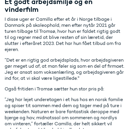
Et godt arbejdsmiljø og en
vinderfilm
I disse uger er Camilla efter et år i Norge tilbage i
Danmark på skoleophold, men efter nytår 2021 går
turen tilbage til Tromsø, hvor hun er faldet rigtig godt
til og regner med at blive resten af sin læretid, der
slutter i efteråret 2023. Det har hun fået tilbud om fra
ejeren.
”Det er en rigtig god arbejdsplads, hvor arbejdsgiveren
gør meget ud af, at man føler sig som en del af firmaet.
Jeg er ansat som voksenlærling, og arbejdsgiveren går
ind for, at vi skal være ligestillede."
Også fritiden i Tromsø sætter hun stor pris på:
”Jeg har lejet underetagen i et hus hos en norsk familie
og spiser tit sammen med dem og tager med på ture i
weekenden. Naturen er bare fantastisk deroppe med
bjerge og hav, midnatssol om sommeren og nordlys
om vinteren,” fortæller Camilla, der helt sikkert vil