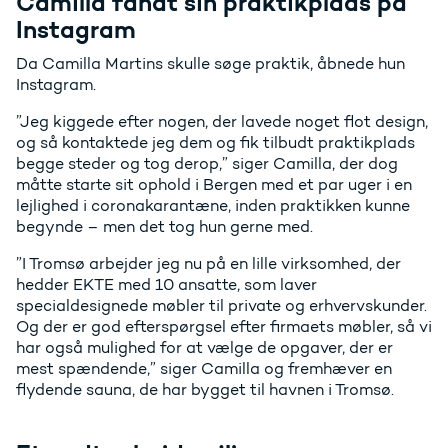
Camilla fandt sin praktikplads på
Instagram
Da Camilla Martins skulle søge praktik, åbnede hun
Instagram.
”Jeg kiggede efter nogen, der lavede noget flot design,
og så kontaktede jeg dem og fik tilbudt praktikplads
begge steder og tog derop,” siger Camilla, der dog
måtte starte sit ophold i Bergen med et par uger i en
lejlighed i coronakarantæne, inden praktikken kunne
begynde – men det tog hun gerne med.
”I Tromsø arbejder jeg nu på en lille virksomhed, der
hedder EKTE med 10 ansatte, som laver
specialdesignede møbler til private og erhvervskunder.
Og der er god efterspørgsel efter firmaets møbler, så vi
har også mulighed for at vælge de opgaver, der er
mest spændende,” siger Camilla og fremhæver en
flydende sauna, de har bygget til havnen i Tromsø.