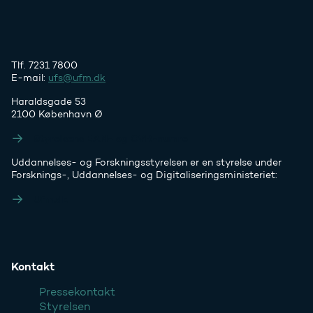
Tlf. 7231 7800
E-mail:
ufs@ufm.dk
Haraldsgade 53
2100 København Ø
Styrelsens EAN- og CVR-numre
Uddannelses- og Forskningsstyrelsen er en styrelse under
Forsknings-, Uddannelses- og Digitaliseringsministeriet:
Ufm.dk
Kontakt
Pressekontakt
Styrelsen