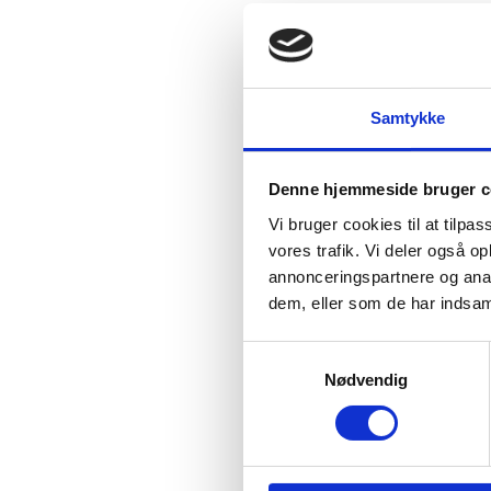
littera
sammenl
indsaml
Resulta
Samtykke
vidensk
som en 
mod den 
Denne hjemmeside bruger c
videnska
danske 
Vi bruger cookies til at tilpas
vores trafik. Vi deler også 
Delrapp
annonceringspartnere og anal
den sam
dem, eller som de har indsaml
S
Nødvendig
a
Fak
m
t
Evaluer
Forsknin
y
pædagog
k