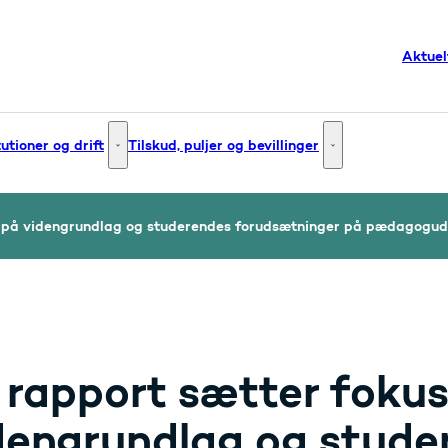
Aktuel
tutioner og drift
Tilskud, puljer og bevillinger
g og innovation - Flere links
Institutioner og drift - Flere links
Tilskud, puljer og bev
s på videngrundlag og studerendes forudsætninger på pædagogu
 rapport sætter fokus
dengrundlag og stude