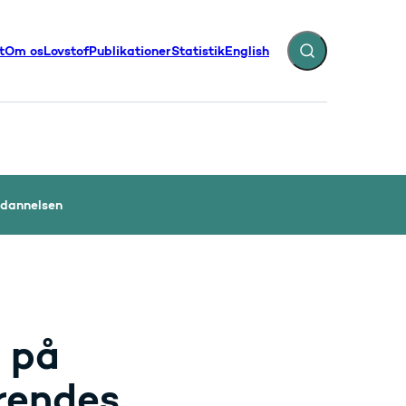
t
Om os
Lovstof
Publikationer
Statistik
English
Fold søgefelt ud
illinger - Flere links
ddannelsen
 på
rendes