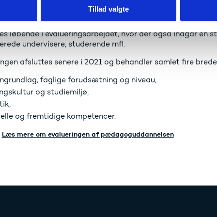
uddannelsen fra 2013.
Tillad valgte
lsesinstitutioner, organisationer, interessenter mfl. med t
es løbende i evalueringsarbejdet, hvor der også indgår en 
serede undervisere, studerende mfl.
ingen afsluttes senere i 2021 og behandler samlet fire brede
ngrundlag, faglige forudsætning og niveau,
ngskultur og studiemiljø,
ik,
elle og fremtidige kompetencer.
Læs mere om evalueringen af pædagoguddannelsen