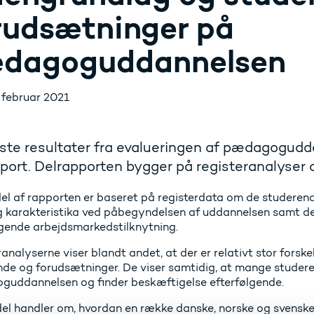
rudsætninger på
dagoguddannelsen
. februar 2021
ste resultater fra evalueringen af pædagogud
port. Delrapporten bygger på registeranalyser 
del af rapporten er baseret på registerdata om de studere
og karakteristika ved påbegyndelsen af uddannelsen samt 
lgende arbejdsmarkedstilknytning.
ranalyserne viser blandt andet, at der er relativt stor for
de og forudsætninger. De viser samtidig, at mange studere
uddannelsen og finder beskæftigelse efterfølgende.
el handler om, hvordan en række danske, norske og svenske