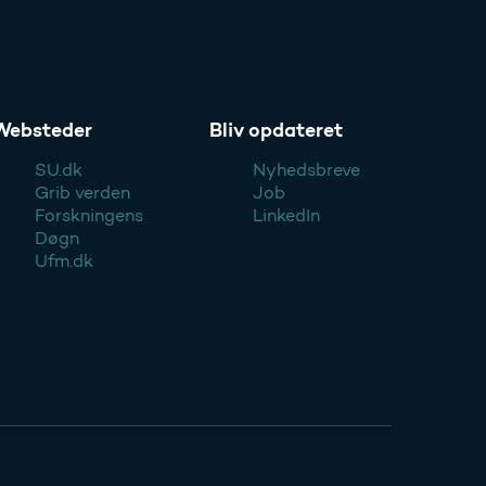
Websteder
Bliv opdateret
SU.dk
Nyhedsbreve
Grib verden
Job
Forskningens
LinkedIn
Døgn
Ufm.dk