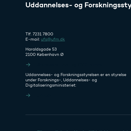
Uddannelses- og Forskningssty
Tlf. 7231 7800
E-mail:
ufs@ufm.dk
Haraldsgade 53
2100 København Ø
Styrelsens EAN- og CVR-numre
Uddannelses- og Forskningsstyrelsen er en styrelse
under Forsknings-, Uddannelses- og
Digitaliseringsministeriet:
Ufm.dk