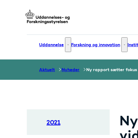
Gå til forsiden
Uddannelse
Forskning og innovation
Insti
Uddannelse - Flere links
Forsknin
Aktuelt
Nyheder
Ny rapport sætter foku
Ny
2021
vi