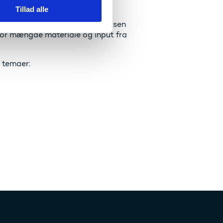
Tillad alle
ilknytning til pædagoguddannelsen
stor mængde materiale og input fra
 temaer: