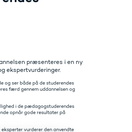
dannelsen præsenteres i en ny
og ekspertvurderinger.
nde og ser både på de studerendes
deres færd gennem uddannelsen og
skellighed i de pædagogstuderendes
nde opnår gode resultater på
 eksperter vurderer den anvendte