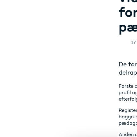
fo
pæ
17
De før
delrap
Første 
profil 
efterfø
Registe
baggrun
pædagog
Anden d