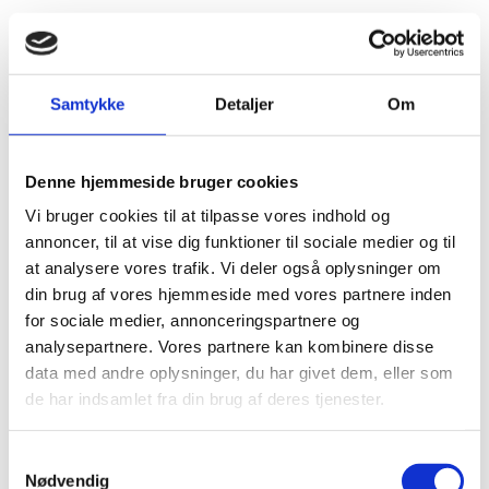
Ledige stillinger som underviser i dansk i udlandet
Sendelektor i dansk ved University of California i
Berkeley, USA.
Samtykke
Detaljer
Om
Stillingen kan tiltrædes i juli/august 2021.
Sendelektor i dansk ved University of British
Columbia i Vancouver, Canada (genopslag).
Denne hjemmeside bruger cookies
Stillingen er til besættelse fra 1. september 2021
Vi bruger cookies til at tilpasse vores indhold og
Ansøgningsfristen til stillingerne er fredag d. 26.
annoncer, til at vise dig funktioner til sociale medier og til
februar 2021.
at analysere vores trafik. Vi deler også oplysninger om
Den enkelte sendelektor ansættes af universitetet.
din brug af vores hjemmeside med vores partnere inden
Uddannelses- og Forskningsstyrelsen formidler
for sociale medier, annonceringspartnere og
ansættelsen via indstillinger fra Lektoratsudvalget.
analysepartnere. Vores partnere kan kombinere disse
data med andre oplysninger, du har givet dem, eller som
Lektoratsudvalget forventer at afholde samtaler i uge
10.
de har indsamlet fra din brug af deres tjenester.
Se stillingsopslag med jobbeskrivelse
S
Læs mere om Lektoratsordningen
Nødvendig
a