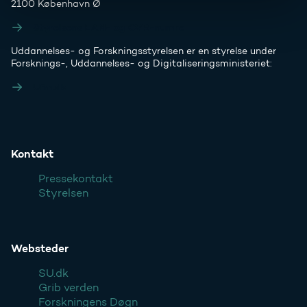
2100 København Ø
Styrelsens EAN- og CVR-numre
Uddannelses- og Forskningsstyrelsen er en styrelse under
Forsknings-, Uddannelses- og Digitaliseringsministeriet:
Ufm.dk
Kontakt
Pressekontakt
Styrelsen
Websteder
SU.dk
Grib verden
Forskningens Døgn