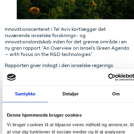
Innovationscenteret i Tel Aviv kortlægger det
nuværende israelske forsknings- og
innovationslandskab inden for det grønne område i en
ny grøn rapport ”An Overview on Israel’s Green Agenda
– with focus on the R&D technologies”.
Rapporten giver indsigt i den israelske regerings
grønne agenda, peger på relevante hovedaktører
og fremhæver samarbejdspotentialer Danmark og
Israel imellem. Rapportens primære fokus er dog først
og fremmest at give en præsentation af seneste
Samtykke
Detaljer
Om
forsknings- og innovationsinitiativer og –projekter
indenfor miljøteknologier.
Rapporten er inddelt i fire dele, som :
Denne hjemmeside bruger cookies
Vi bruger cookies til at tilpasse vores indhold og annoncer, til
Optegner rammen for innovation og forskning i
Israel inklusiv nedslag i relevante politiske og
at vise dig funktioner til sociale medier og til at analysere