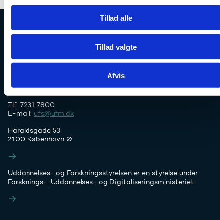
g
Tillad alle
Uddannelses- og Forskningsstyrelsen
Tillad valgte
Afvis
Tlf. 7231 7800
E-mail:
ufs@ufm.dk
Haraldsgade 53
2100 København Ø
Styrelsens EAN- og CVR-numre
Uddannelses- og Forskningsstyrelsen er en styrelse under
Forsknings-, Uddannelses- og Digitaliseringsministeriet:
Ufm.dk