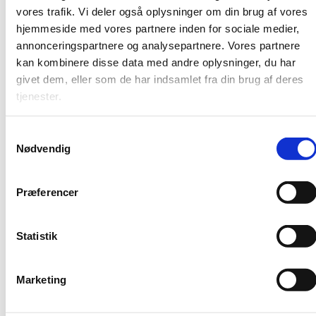
organisatoriske faktorer herunder
vores trafik. Vi deler også oplysninger om din brug af vores
finansieringsmuligheder.
hjemmeside med vores partnere inden for sociale medier,
Fremhæver styrkepositioner, indsatsområder og
annonceringspartnere og analysepartnere. Vores partnere
finansiering af disse.
kan kombinere disse data med andre oplysninger, du har
Præsenterer hovedaktører herunder myndigheder,
givet dem, eller som de har indsamlet fra din brug af deres
inkubatorer og videns- og forskningsinsitutioner.
tjenester.
Kortlægger fremtidige samarbejdspotentialer for
Danmark og Israel og beskriver Israelske bilaterale
S
og internationale samarbejdsflader.
Nødvendig
a
Den grønne rapport er en af flere rapporter fra
m
Innovation Centre Denmark (ICDK), som med afsæt i
t
et af Innovationscentrenes strategiske placeringer
Præferencer
y
fokuserer på et eller flere forsknings- og
k
innovationsområder, hvor et samarbejde med og for
Danmark kan løfte regeringens grønne
k
Statistik
forskningsstrategi.
e
v
Læs rapporten på Udenrigsministeriets hjemmeside
Marketing
a
l