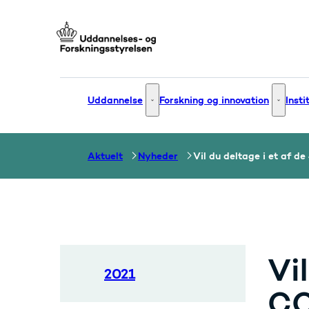
Gå til forsiden
Uddannelse
Forskning og innovation
Insti
Uddannelse - Flere links
Forsknin
Aktuelt
Nyheder
Vil du deltage i et af 
Vi
2021
CO