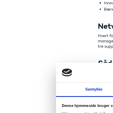
Inno
Bære
Net
Hvert f
managem
tre supp
Såd
man
Ønsker 
skal du 
Samtykke
Hvad sk
Din inte
Denne hjemmeside bruger c
Kort