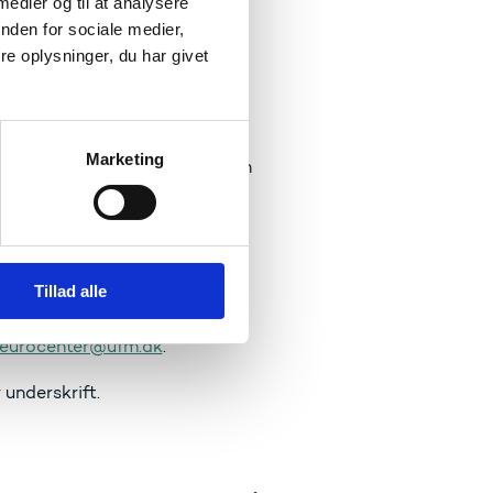
 medier og til at analysere
.
nden for sociale medier,
e oplysninger, du har givet
er engelsk:
Marketing
t kræver at være medlem af en
Tillad alle
eurocenter@ufm.dk
.
underskrift.