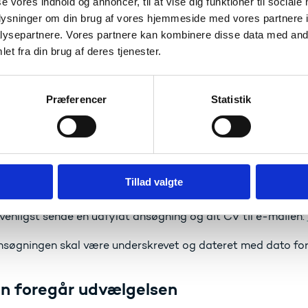
se vores indhold og annoncer, til at vise dig funktioner til sociale
 redegørelse for, hvordan din forskning passer ind i aktionen
oplysninger om din brug af vores hjemmeside med vores partnere i
ysepartnere. Vores partnere kan kombinere disse data med andr
s venligst udfylde ansøgningsskabelonen enten på dansk ell
et fra din brug af deres tjenester.
Hent ansøgningsskabelon (dansk)
Hent ansøgningsskabelon (English)
Præferencer
Statistik
 to i ansøgningsskabelonen kan man også læse om, hvad de
mentkomité.
når er der frist?
Tillad valgte
rist den 30. juni 2021 kl. 12.00.
 venligst sende en udfyldt ansøgning og dit CV til e-mailen:
søgningen skal være underskrevet og dateret med dato for 
n foregår udvælgelsen