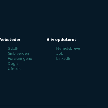
Websteder
Bliv opdateret
SU.dk
Nyhedsbreve
Grib verden
Job
Forskningens
LinkedIn
Døgn
Ufm.dk