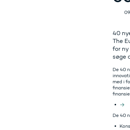
09
40 nye
The E
for ny
søge o
De 40 n
innovat
med i f
finansi
finansie
De 40 n
Kons