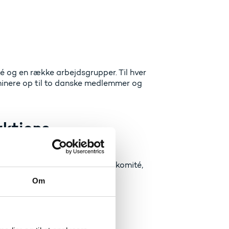
og en række arbejdsgrupper. Til hver
nere op til to danske medlemmer og
ktions
dig til en aktions managementkomité,
Om