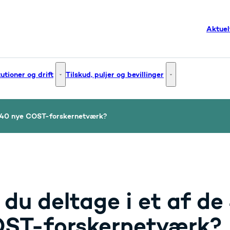
Aktuel
tutioner og drift
Tilskud, puljer og bevillinger
g og innovation - Flere links
Institutioner og drift - Flere links
Tilskud, puljer og bev
de 40 nye COST-forskernetværk?
l du deltage i et af d
ST-forskernetværk?