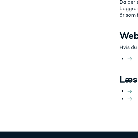
Da der 
baggrund
år som f
Web
Hvis du
Læs