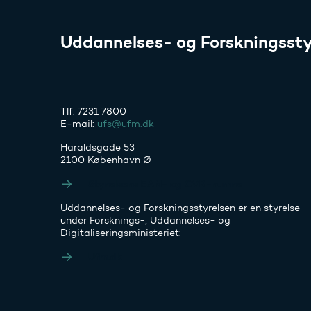
Uddannelses- og Forskningssty
Tlf. 7231 7800
E-mail:
ufs@ufm.dk
Haraldsgade 53
2100 København Ø
Styrelsens EAN- og CVR-numre
Uddannelses- og Forskningsstyrelsen er en styrelse
under Forsknings-, Uddannelses- og
Digitaliseringsministeriet:
Ufm.dk