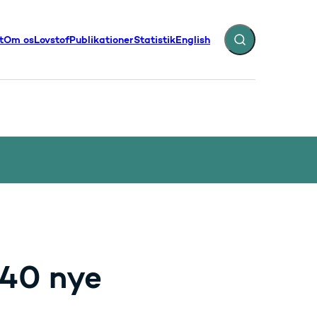
t
Om os
Lovstof
Publikationer
Statistik
English
Fold søgefelt ud
illinger - Flere links
e 40 nye