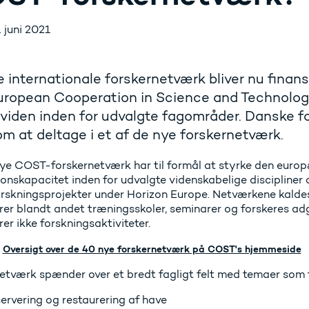
. juni 2021
 internationale forskernetværk bliver nu finan
uropean Cooperation in Science and Technolog
 viden inden for udvalgte fagområder. Danske 
m at deltage i et af de nye forskernetværk.
ye COST-forskernetværk har til formål at styrke den europ
ionskapacitet inden for udvalgte videnskabelige discipliner
orskningsprojekter under Horizon Europe. Netværkene kald
erer blandt andet træningsskoler, seminarer og forskeres ad
rer ikke forskningsaktiviteter.
Oversigt over de 40 nye forskernetværk på COST's hjemmeside
etværk spænder over et bredt fagligt felt med temaer som 
ervering og restaurering af have