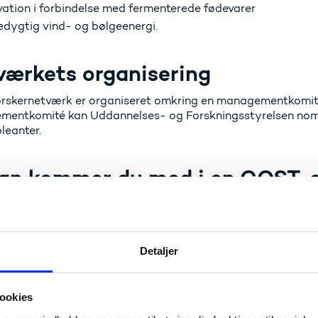
vation i forbindelse med fermenterede fødevarer
dygtig vind- og bølgeenergi.
værkets organisering
orskernetværk er organiseret omkring en managementkomité 
entkomité kan Uddannelses- og Forskningsstyrelsen nomi
leanter.
an kommer du med i en COST-a
agementkomité (MC)
du, at Uddannelses- og Forskningsstyrelsen skal nominere 
sende en interessetilkendegivelse til os.
Detaljer
al interessetilkendegivelsen indeholde?
ressetilkendegivelse skal indeholde:
ookies
 CV