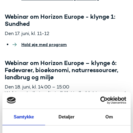
Webinar om Horizon Europe - klynge 1:
Sundhed
Den 17. juni, kl. 11-12
Hold øje med program
Webinar om Horizon Europe – klynge 6:
Fødevarer, bioøkonomi, naturressourcer,
landbrug og miljø
Den 18. juni, kl. 14:00 – 15:00
Webinaret vil give dig indblik i indholdet i programmet
Fødevarer, bioøkonomi, naturressourcer, landbrug og
miljø i Horizon Europe. Vil du høre om tankerne bag det
nye toårige arbejdsprogram (2021-2022) og klyngens
Samtykke
Detaljer
Om
synergier med missioner og partnerskaber, så deltag i
webinaret.