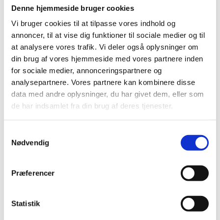
Læs mere om webinaret og tilmeld dig
Denne hjemmeside bruger cookies
Vi bruger cookies til at tilpasse vores indhold og
Webinar om Horizon Europe – klynge 5:
annoncer, til at vise dig funktioner til sociale medier og til
Klima, energi og mobilitet
at analysere vores trafik. Vi deler også oplysninger om
din brug af vores hjemmeside med vores partnere inden
Den 21. juni, kl. 10.00-11.15
for sociale medier, annonceringspartnere og
Webinaret vil give dig indblik i indholdet i programmet
analysepartnere. Vores partnere kan kombinere disse
Klima, energi og mobilitet i Horizon Europe. Lær mere
om tankerne bag det nye to-årige arbejdsprogram
data med andre oplysninger, du har givet dem, eller som
(2021-2022), og klyngens synergier med missioner og
de har indsamlet fra din brug af deres tjenester.
partnerskaber.
Læs mere om webinaret og tilmeld dig
S
Nødvendig
a
m
Webinar om Horizon Europe - klynge 4: Det
t
digitale område, industri og rummet
Præferencer
y
Den 22. juni,
kl. 13:00-
14:15
k
Deltag i webinaret, hvor vi præsenterer indholdet i
k
Statistik
klynge 4: Det digitale område, industri og rummet i
e