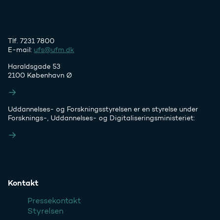
Tlf. 7231 7800
E-mail:
ufs@ufm.dk
Haraldsgade 53
2100 København Ø
Styrelsens EAN- og CVR-numre
Uddannelses- og Forskningsstyrelsen er en styrelse under
Forsknings-, Uddannelses- og Digitaliseringsministeriet:
Ufm.dk
Kontakt
Pressekontakt
Styrelsen