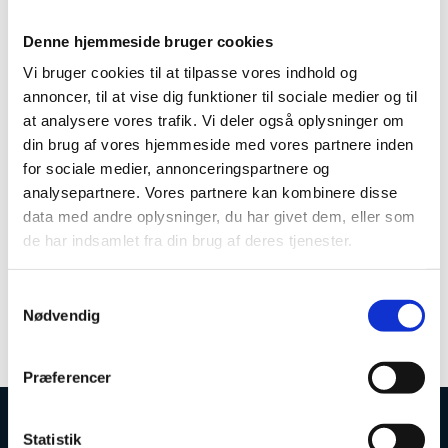
forventer at få fra evalueringen, der offentliggøres i
begyndelsen af 2022.
Denne hjemmeside bruger cookies
Det er Center for Forskningsanalyse på Aarhus
Vi bruger cookies til at tilpasse vores indhold og
Universitet, der på vegne af styrelsen står bag
annoncer, til at vise dig funktioner til sociale medier og til
undersøgelsen.
at analysere vores trafik. Vi deler også oplysninger om
din brug af vores hjemmeside med vores partnere inden
Spørgeskemaet tager ca. 10 min. at udfylde, og fristen
for at svare på undersøgelsen er den 5. december
for sociale medier, annonceringspartnere og
2021.
analysepartnere. Vores partnere kan kombinere disse
data med andre oplysninger, du har givet dem, eller som
de har indsamlet fra din brug af deres tjenester.
Læs mere
Om EUopSTART
S
Om Horizon Europe
Nødvendig
a
m
t
Præferencer
y
k
k
Statistik