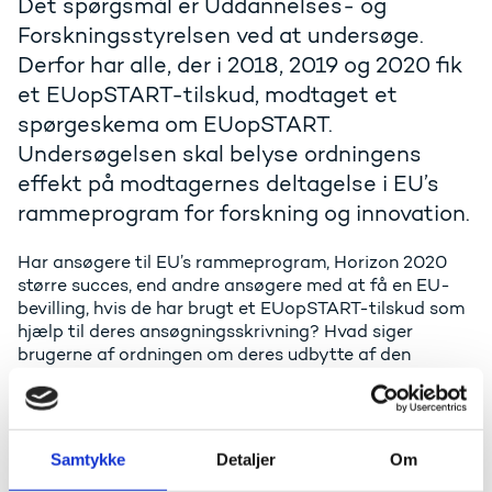
Det spørgsmål er Uddannelses- og
Forskningsstyrelsen ved at undersøge.
Derfor har alle, der i 2018, 2019 og 2020 fik
et EUopSTART-tilskud, modtaget et
spørgeskema om EUopSTART.
Undersøgelsen skal belyse ordningens
effekt på modtagernes deltagelse i EU’s
rammeprogram for forskning og innovation.
Har ansøgere til EU’s rammeprogram, Horizon 2020
større succes, end andre ansøgere med at få en EU-
bevilling, hvis de har brugt et EUopSTART-tilskud som
hjælp til deres ansøgningsskrivning? Hvad siger
brugerne af ordningen om deres udbytte af den
erfaring, de får ved at deltage i internationale
forsknings- og innovationsprojekter? Har brugerne
forslag til at forbedre ordningen?
Samtykke
Detaljer
Om
Det er nogle af de væsentligste informationer, vi