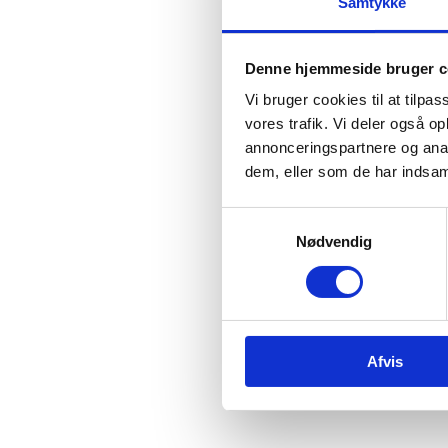
Europæi
Samtykke
hændels
vil ercn
ERC.
Denne hjemmeside bruger c
Vi bruger cookies til at tilpas
Tilm
vores trafik. Vi deler også 
annonceringspartnere og anal
Du tilm
dem, eller som de har indsaml
S
Nødvendig
a
Efterfø
m
t
Læs
y
k
Afvis
k
e
v
a