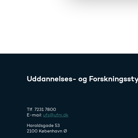
l
g
Uddannelses- og Forskningssty
Tlf. 7231 7800
E-mail:
ufs@ufm.dk
Haraldsgade 53
2100 København Ø