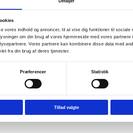
ske Forskningsråd, baggrundsstof og komme med tips til ans
Detaljer
er, f.eks. tekniske problemer med ansøgningsportalen Fundin
yt også udsende newsflashes, så læserne altid er opdateret 
ookies
se vores indhold og annoncer, til at vise dig funktioner til sociale
elding til ercnyt
oplysninger om din brug af vores hjemmeside med vores partnere i
ysepartnere. Vores partnere kan kombinere disse data med andr
elder dig ercnyt ved at udfylde denne formular:
et fra din brug af deres tjenester.
Tilmelding til ercnyt
Præferencer
Statistik
lgende modtager du en mail, hvor du skal bekræfte, at du ø
 mere
Om Det Europæiske Forskningsråd
Tillad valgte
Om Uddannelses- og Forskningsstyrelsens rådgivningsservices 