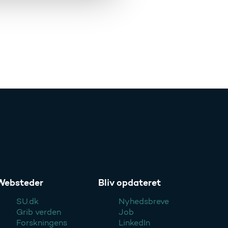
Websteder
Bliv opdateret
SU.dk
Nyhedsbreve
Grib verden
Job
Forskningens
LinkedIn