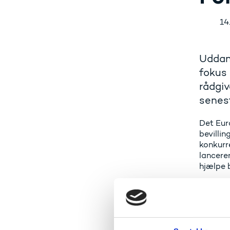
14
Uddan
fokus 
rådgiv
senest
Det Eur
bevillin
konkurr
lancere
hjælpe 
Om 
ercnyt v