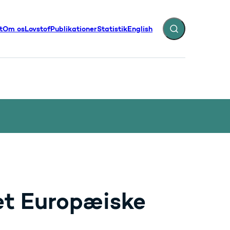
t
Om os
Lovstof
Publikationer
Statistik
English
Fold søgefelt ud
illinger - Flere links
et Europæiske