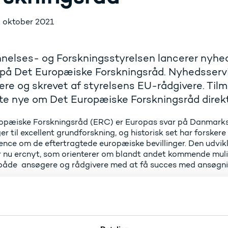
. oktober 2021
nelses- og Forskningsstyrelsen lancerer nyhe
på Det Europæiske Forskningsråd. Nyhedsservic
ere og skrevet af styrelsens EU-rådgivere. Tilm
e nye om Det Europæiske Forskningsråd direkte
opæiske Forskningsråd (ERC) er Europas svar på Danmarks
ger til excellent grundforskning, og historisk set har forsker
ence om de eftertragtede europæiske bevillinger. Den udvikl
r nu ercnyt, som orienterer om blandt andet kommende muligh
både ansøgere og rådgivere med at få succes med ansøgnin
ercnyt
il blive sendt ud fire til fem gange om året. ercnyt vil bri