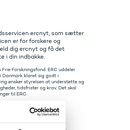
dsservicen ercnyt, som sætter
en er for forskere og
eld dig ercnyt og få det
 i din indbakke.
 Frie Forskningsfond. ERC uddeler
e i Danmark klaret sig godt i
ing ønsker styrelsen at understøtte og
eder, tidsfrister og krav. Det skal
ger til ERC.
nge de seneste nyheder om Det