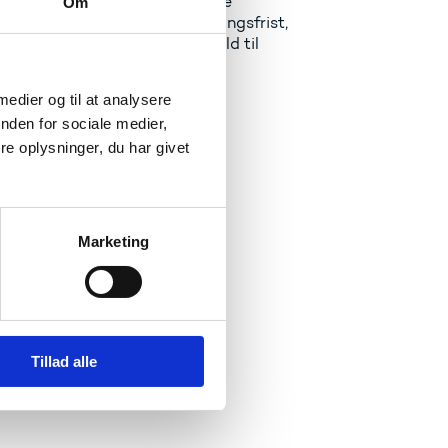
øgninger. I tilfælde af vigtige
Om
g & Tenders op til en ansøgningsfrist,
på de seneste nyheder i forhold til
 medier og til at analysere
nden for sociale medier,
e oplysninger, du har givet
Marketing
nsker at modtage ercnyt.
Tillad alle
om Horizon Europe