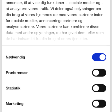
Navn
Akronym
Projekt
annoncer, til at vise dig funktioner til sociale medier og til
at analysere vores trafik. Vi deler også oplysninger om
Global Value Chain Law:
din brug af vores hjemmeside med vores partnere inden
Poul
Constituting Connectivity,
for sociale medier, annonceringspartnere og
Fritz
GLOBALVALUE
Contracts and
Kjær
analysepartnere. Vores partnere kan kombinere disse
Corporations
data med andre oplysninger, du har givet dem, eller som
de har indsamlet fra din brug af deres tjenester.
Læs mere
S
Nødvendig
a
Nyheden 'Hvordan skal man i fremtiden regulere
m
globale værdikæder? CBS-professor, Poul Fritz Kjær
modtager prestigefyldt bevilling til at finde svaret'
t
Præferencer
på CBS's hjemmeside
y
k
Om bevillingsmodtageren fra
k
Statistik
e
Nationalmuseet
v
Marketing
a
Navn
Akronym
Projekt