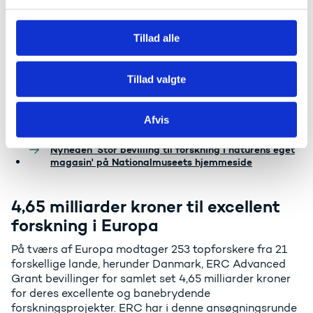
l
g
Sustainable preservation of
David
underwater archaeological
Tillad alle
ENDURE
Gregory
sites: A novel approach to
cultural heritage management
Tillad valgte
Afvis
Læs mere
Nyheden 'Stor bevilling til forskning i naturens eget
magasin' på Nationalmuseets hjemmeside
4,65 milliarder kroner til excellent
forskning i Europa
På tværs af Europa modtager 253 topforskere fra 21
forskellige lande, herunder Danmark, ERC Advanced
Grant bevillinger for samlet set 4,65 milliarder kroner
for deres excellente og banebrydende
forskningsprojekter. ERC har i denne ansøgningsrunde