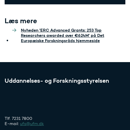
Læs mere
Nyheden 'ERC Advanced Grants: 253 Top
Researchers awarded over €624M' på Det
Europæiske Forskningsråds hjemmeside
Uddannelses- og Forskningsstyrelsen
Tlf. 7231 7800
E-mail:
ufs@ufm.dk