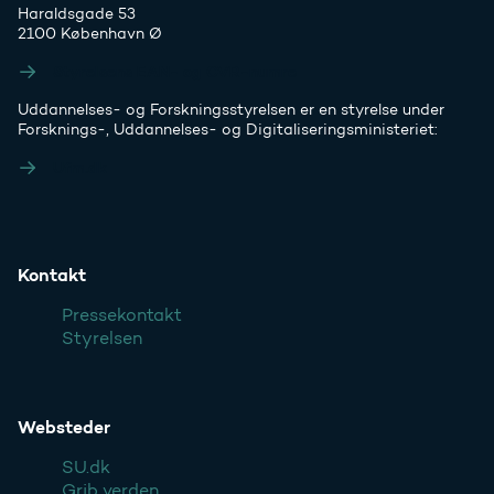
Haraldsgade 53
2100 København Ø
Styrelsens EAN- og CVR-numre
Uddannelses- og Forskningsstyrelsen er en styrelse under
Forsknings-, Uddannelses- og Digitaliseringsministeriet:
Ufm.dk
Kontakt
Pressekontakt
Styrelsen
Websteder
SU.dk
Grib verden