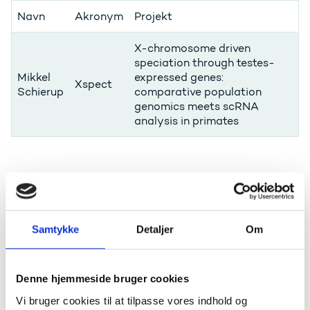
Navn
Akronym
Projekt
X-chromosome driven
speciation through testes-
Mikkel
expressed genes:
Xspect
Schierup
comparative population
genomics meets scRNA
analysis in primates
Læs mere
Nyheden '18,6 mio. kr. til forskning i artsdannelse' på
Aarhus Universitets hjemmeside
Samtykke
Detaljer
Om
Om bevillingsmodtageren fra
Denne hjemmeside bruger cookies
Copenhagen Business School
Vi bruger cookies til at tilpasse vores indhold og