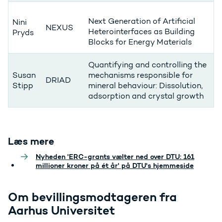
Next Generation of Artificial
Nini
NEXUS
Heterointerfaces as Building
Pryds
Blocks for Energy Materials
Quantifying and controlling the
Susan
mechanisms responsible for
DRIAD
Stipp
mineral behaviour: Dissolution,
adsorption and crystal growth
Læs mere
Nyheden 'ERC-grants vælter ned over DTU: 161
millioner kroner på ét år' på DTU's hjemmeside
Om bevillingsmodtageren fra
Aarhus Universitet