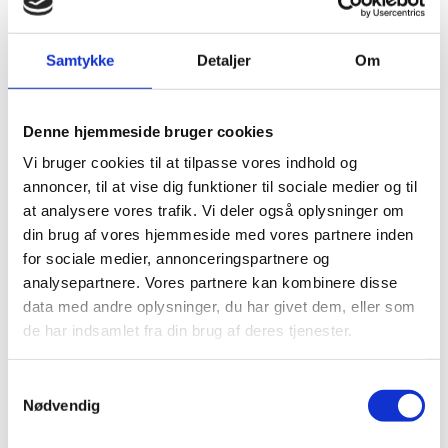
Samtykke
Detaljer
Om
Denne hjemmeside bruger cookies
Indvielse containerbaseret
Vi bruger cookies til at tilpasse vores indhold og
hospitalstilbygning, Nagaon, Assam
annoncer, til at vise dig funktioner til sociale medier og til
Under coronapandemien nåede mange indiske stater
at analysere vores trafik. Vi deler også oplysninger om
deres maksimale kapacitet, og mange Covid-patienter
din brug af vores hjemmeside med vores partnere inden
var overladt til selv at skulle sørge for behandling. I den
for sociale medier, annonceringspartnere og
forbindelse fik Innovation Centre Denmark (ICDK) i
analysepartnere. Vores partnere kan kombinere disse
Bangalore mulighed for at samarbejde med kolleger
data med andre oplysninger, du har givet dem, eller som
fra både det danske og indiske innovationssystem om
at skabe en model for privat-offentligt samarbejde om
de har indsamlet fra din brug af deres tjenester.
kapacitetsudvikling og frontline innovation i det
indiske sundhedssystem under corona.
S
Blogindlægget er skrevet af tidligere forsknings- og
Nødvendig
a
innovationsattaché Jakob Williams Ørberg.
m