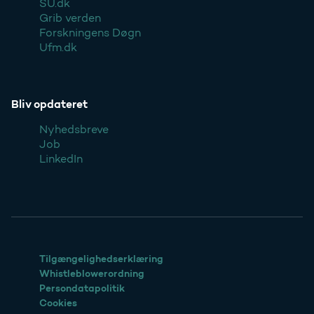
SU.dk
Grib verden
Forskningens Døgn
Ufm.dk
Bliv opdateret
Nyhedsbreve
Job
LinkedIn
Tilgængelighedserklæring
Whistleblowerordning
Persondatapolitik
Cookies