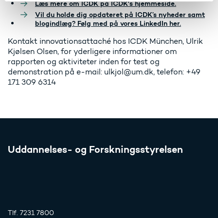
Læs mere om ICDK på ICDK's hjemmeside.
Vil du holde dig opdateret på ICDK’s nyheder samt
blogindlæg? Følg med på vores LinkedIn her.
Kontakt innovationsattaché hos ICDK München, Ulrik
Kjølsen Olsen, for yderligere informationer om
rapporten og aktiviteter inden for test og
demonstration på e-mail: ulkjol@um.dk, telefon: +49
171 309 6314
Uddannelses- og Forskningsstyrelsen
Tlf. 7231 7800