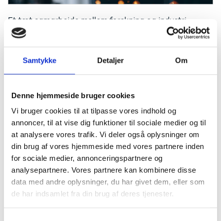
Et tæt samarbejde mellem forskning og industri
skaber fundament for udvikling af innovative
teknologier, der kan bidrage til løsning af
morgendagens samfundsmæssige udfordringer og
Samtykke
Detaljer
Om
sikre fremdrift i den grønne omstilling. Her er test- og
demonstrationsfaciliteter, og hvordan disse bedst
bringes i spil i sådanne samarbejder, et vigtigt emne,
særligt på områder, hvor teknisk innovation involverer
Denne hjemmeside bruger cookies
prototyping og test i stor skala. Derfor har Innovation
Vi bruger cookies til at tilpasse vores indhold og
Centre Denmark München undersøgt nærmere,
annoncer, til at vise dig funktioner til sociale medier og til
hvordan sydtyske aktører fra forskning og industri
sammen har organiseret sig for at skabe gode rammer
at analysere vores trafik. Vi deler også oplysninger om
for langvarige innovationspartnerskaber med
din brug af vores hjemmeside med vores partnere inden
udgangspunkt i testfaciliteter.
for sociale medier, annonceringspartnere og
analysepartnere. Vores partnere kan kombinere disse
Rapporten er udarbejdet i samarbejde med
data med andre oplysninger, du har givet dem, eller som
Teknologisk Institut og dykker ned i trends i det
sydtyske innovationsøkosystem inden for test- og
de har indsamlet fra din brug af deres tjenester.
demonstrationsfaciliteter samt konkrete politiske
initiativer, som styrker den dertilhørende
S