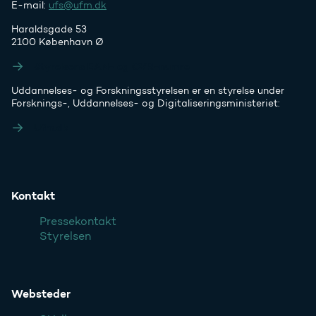
E-mail:
ufs@ufm.dk
Haraldsgade 53
2100 København Ø
Styrelsens EAN- og CVR-numre
Uddannelses- og Forskningsstyrelsen er en styrelse under
Forsknings-, Uddannelses- og Digitaliseringsministeriet:
Ufm.dk
Kontakt
Pressekontakt
Styrelsen
Websteder