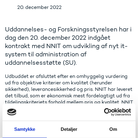
20. december 2022
Uddannelses- og Forskningsstyrelsen har i
dag den 20. december 2022 indgået
kontrakt med NNIT om udvikling af nyt it-
system til administration af
uddannelsesstøtte (SU).
Udbuddet er afsluttet efter en omhyggelig vurdering
ud fra objektive kriterier om kvalitet (herunder
sikkerhed), leverancesikkerhed og pris. NNIT har leveret
det tilbud, som er økonomisk mest fordelagtigt ud fra
tildelingskriteriets forhold mellem pris og kvalitet. NNIT
har i deres tilbud vist en tydelig forståelse for og
tilpasning til de forretningsmæssige behov samt
demonstreret et stærkt brugerperspektiv.
Samtykke
Detaljer
Om
Kontrakten og samarbejdet for projektet løber i otte