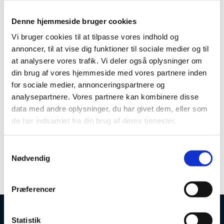
år og indebærer udvikling, implementering samt
efterfølgende drift og vedligehold af nyt it-system til
Denne hjemmeside bruger cookies
administration af uddannelsesstøtte.
Vi bruger cookies til at tilpasse vores indhold og
”Uddannelses- og Forskningsstyrelsen skal i
annoncer, til at vise dig funktioner til sociale medier og til
samarbejde med NNIT udvikle et nyt it-system til
at analysere vores trafik. Vi deler også oplysninger om
administration af Statens Uddannelsesstøtte. IT-
din brug af vores hjemmeside med vores partnere inden
systemet skal understøtte SU-administrationen på
uddannelsesinstitutionerne og i styrelsen i mange år
for sociale medier, annonceringspartnere og
frem, og systemet skal bidrage til at realisere
analysepartnere. Vores partnere kan kombinere disse
styrelsens vision om en mere effektiv og
data med andre oplysninger, du har givet dem, eller som
sammenhængende SU-administration med den
de har indsamlet fra din brug af deres tjenester.
studerende i centrum. Jeg ser meget frem til et godt
og tillidsfuldt samarbejde”, siger vicedirektør i
Uddannelses- og Forskningsstyrelsen, Sine Søgaard
S
Jeppesen.
Nødvendig
a
m
t
Præferencer
y
k
k
Statistik