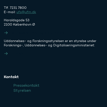
Tlf. 7231 7800
E-mail:
ufs@ufm.dk
Haraldsgade 53
2100 København Ø
Styrelsens EAN- og CVR-numre
Uddannelses- og Forskningsstyrelsen er en styrelse under
Forsknings-, Uddannelses- og Digitaliseringsministeriet:
Ufm.dk
Kontakt
Pressekontakt
Styrelsen