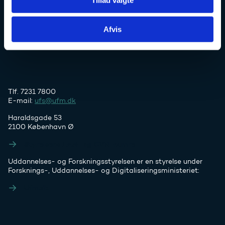
Uddannelses- og Forskningsstyrelsen
Afvis
Tlf. 7231 7800
E-mail:
ufs@ufm.dk
Haraldsgade 53
2100 København Ø
Styrelsens EAN- og CVR-numre
Uddannelses- og Forskningsstyrelsen er en styrelse under
Forsknings-, Uddannelses- og Digitaliseringsministeriet:
Ufm.dk