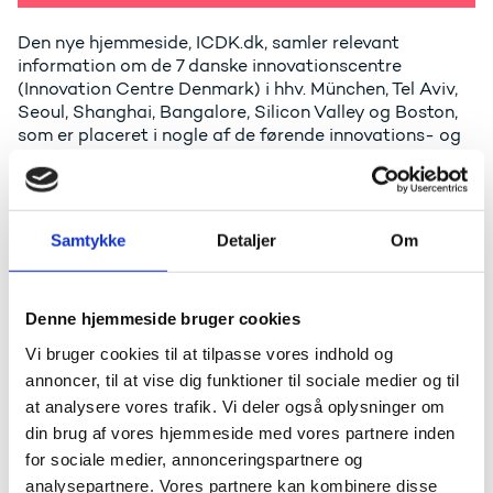
Den nye hjemmeside, ICDK.dk, samler relevant
information om de 7 danske innovationscentre
(Innovation Centre Denmark) i hhv. München, Tel Aviv,
Seoul, Shanghai, Bangalore, Silicon Valley og Boston,
som er placeret i nogle af de førende innovations- og
forskningsmiljøer i verden.
Innovation Centre Denmark administreres i et
samarbejde mellem Uddannelses- og
Forskningsministeriet og Udenrigsministeriet, og
Samtykke
Detaljer
Om
hjemmesiden er den nye fælles indgang til ICDK.
Platformen henvender sig til ICDK’s målgruppe, som
Denne hjemmeside bruger cookies
spænder fra forsknings- og videninstitutioner, start-
ups, SMV’er og virksomheder, offentlige og private
Vi bruger cookies til at tilpasse vores indhold og
fonde, matchmaker-organisationer samt øvrige
annoncer, til at vise dig funktioner til sociale medier og til
myndigheder. Her vil man kunne finde informationer
at analysere vores trafik. Vi deler også oplysninger om
om centrenes fokusområder og styrkepositioner,
din brug af vores hjemmeside med vores partnere inden
seneste aktiviteter, rapporter (ICDK Outlooks) samt
nyheder og blogindlæg.
for sociale medier, annonceringspartnere og
analysepartnere. Vores partnere kan kombinere disse