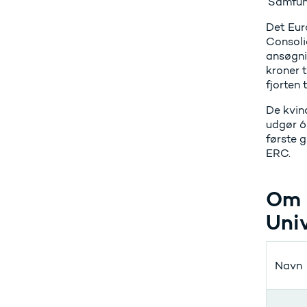
’Samfun
Det Eur
Consolid
ansøgni
kroner t
fjorten
De kvin
udgør 6
første 
ERC.
Om 
Univ
Navn