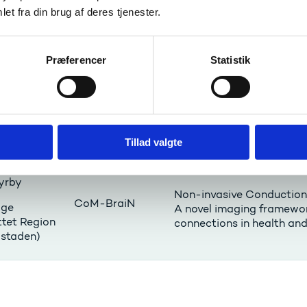
et fra din brug af deres tjenester.
Towards the prevention o
la Pigosso
REBOUNDLESS
socio-technical systems
Præferencer
Statistik
Choice, necessity or cha
 Haustein
URGENT
chanGE iN Transport
Tillad valgte
yrby
Non-invasive Conduction 
CoM-BraiN
lige
A novel imaging framework
ttet Region
connections in health an
staden)