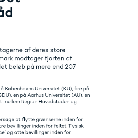
åd
agerne af deres store
nmark modtager fjorten af
mlet beløb på mere end 207
på Københavns Universitet (KU), fire på
DU), en på Aarhus Universitet (AU), en
delt mellem Region Hovedstaden og
orsøge at flytte grænserne inden for
e bevillinger inden for feltet ’Fysisk
ce’ og otte bevillinger inden for