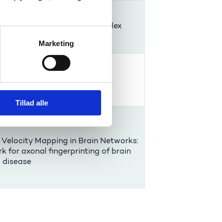
f rebound effects within complex
Marketing
nce? Understanding behaviouR
Tillad alle
Velocity Mapping in Brain Networks:
 for axonal fingerprinting of brain
d disease