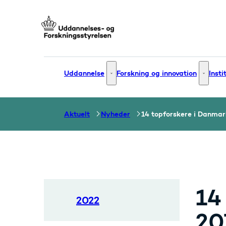
Gå til forsiden
Uddannelse
Forskning og innovation
Insti
Uddannelse - Flere links
Forsknin
Aktuelt
Nyheder
14 topforskere i Danmar
14
2022
20