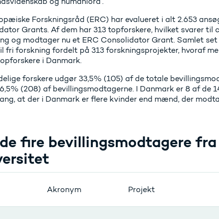
dsvidenskab og humaniora’.
opæiske Forskningsråd (ERC) har evalueret i alt 2.653 ansøg
ator Grants. Af dem har 313 topforskere, hvilket svarer til
ng og modtager nu et ERC Consolidator Grant. Samlet set u
il fri forskning fordelt på 313 forskningsprojekter, hvoraf me
 topforskere i Danmark.
delige forskere udgør 33,5% (105) af de totale bevillingsmo
6,5% (208) af bevillingsmodtagerne. I Danmark er 8 af de 14
gang, at der i Danmark er flere kvinder end mænd, der modtag
de fire bevillingsmodtagere fr
ersitet
Akronym
Projekt