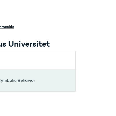
emmeside
us Universitet
 Symbolic Behavior