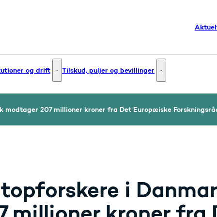
Aktuel
tutioner og drift
Tilskud, puljer og bevillinger
g og innovation - Flere links
Institutioner og drift - Flere links
Tilskud, puljer og bev
k modtager 207 millioner kroner fra Det Europæiske Forskningsrå
 topforskere i Danma
7 millioner kroner fra