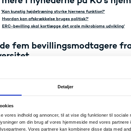
 mere i nyhederne på KU's hje
'Kan kunstig højdetræning styrke hjernens funktion?'
Hvordan kan afskrækkelse bruges politisk?'
ERC-bevilling skal kortlægge det orale mikrobioms udvikling'
de fem bevillingsmodtagere fr
ersitet
Akronym
Projekt
Detaljer
eker
MIMIC
Molecular mimicry as a k
p
ookies
se vores indhold og annoncer, til at vise dig funktioner til sociale
 Stobbe
SPOTLIGHT
Silicon-Photonics Hot-El
oplysninger om din brug af vores hjemmeside med vores partnere i
ysepartnere. Vores partnere kan kombinere disse data med andr