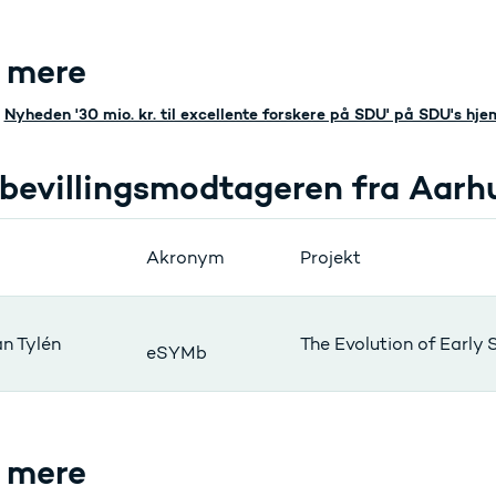
 mere
Nyheden '30 mio. kr. til excellente forskere på SDU' på SDU's hj
bevillingsmodtageren fra Aarh
Akronym
Projekt
an Tylén
The Evolution of Early
eSYMb
 mere