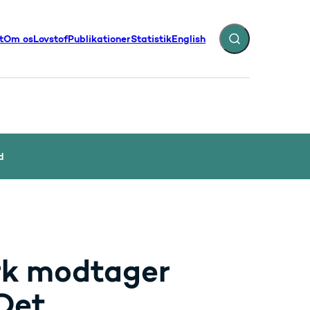
t
Om os
Lovstof
Publikationer
Statistik
English
Fold søgefelt ud
illinger - Flere links
d
rk modtager
 Det