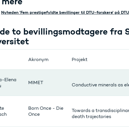
 mere
Nyheden 'Fem prestigefyldte bevillinger til DTU-forskere' på DT
de to bevillingsmodtagere fra
versitet
Akronym
Projekt
a-Elena
MIMET
Conductive minerals as ele
u
te
Born Once - Die
Towards a transdisciplina
sch
Once
death trajectories