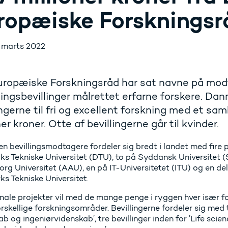
ropæiske Forskningsr
. marts 2022
uropæiske Forskningsråd har sat navne på modt
ingsbevillinger målrettet erfarne forskere. Da
ingerne til fri og excellent forskning med et sa
ner kroner. Otte af bevillingerne går til kvinder.
en bevillingsmodtagere fordeler sig bredt i landet med fire 
s Tekniske Universitet (DTU), to på Syddansk Universitet (S
org Universitet (AAU), en på IT-Universitetet (ITU) og en 
s Tekniske Universitet.
inale projekter vil med de mange penge i ryggen hver især f
rskellige forskningsområder. Bevillingerne fordeler sig med tr
b og ingeniørvidenskab’, tre bevillinger inden for ’Life scien