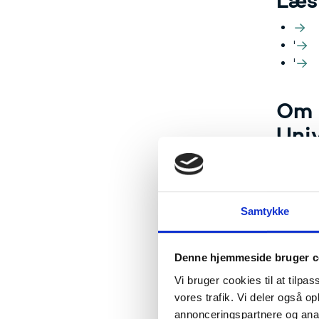
Læs
'
'
Om 
Univ
Navn
Samtykke
Sine R
Hadru
Denne hjemmeside bruger c
Vi bruger cookies til at tilpas
Søren
vores trafik. Vi deler også 
annonceringspartnere og anal