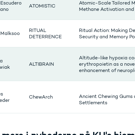
 Escudero
Atomic-Scale Tailored M
ATOMISTIC
bano
Methane Activation and 
RITUAL
Ritual Action: Making De
 Malksoo
DETERRENCE
Security and Memory Pol
Altitude-like hypoxia cog
la
ALTIBRAIN
erythropoietin as a nov
wiak
enhancement of neuropla
s
Ancient Chewing Gums a
ChewArch
eder
Settlements