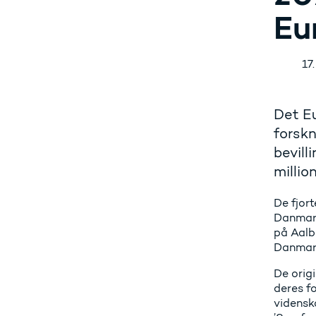
Eu
17
Det E
forskn
bevill
millio
De fjort
Danmark
på Aalb
Danmark
De orig
deres fo
videnska