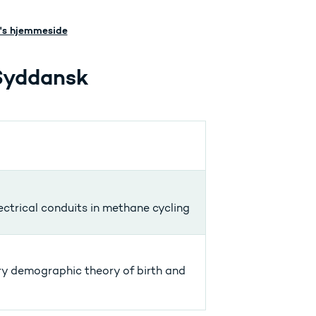
U's hjemmeside
 Syddansk
ctrical conduits in methane cycling
ry demographic theory of birth and