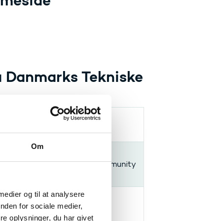
mmeside
a Danmarks Tekniske
Om
ey parameter shaping T cell immunity
 medier og til at analysere
ectron Light Sources
nden for sociale medier,
e oplysninger, du har givet