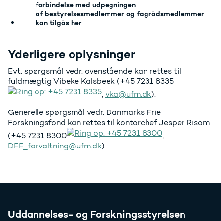
forbindelse med udpegningen
af bestyrelsesmedlemmer og fagrådsmedlemmer
kan tilgås her
Yderligere oplysninger
Evt. spørgsmål vedr. ovenstående kan rettes til
fuldmægtig Vibeke Kalsbeek (
+45 7231 8335
,
vka@ufm.dk
).
Generelle spørgsmål vedr. Danmarks Frie
Forskningsfond kan rettes til kontorchef Jesper Risom
(
+45 7231 8300
,
DFF_forvaltning@ufm.dk
)
Uddannelses- og Forskningsstyrelsen