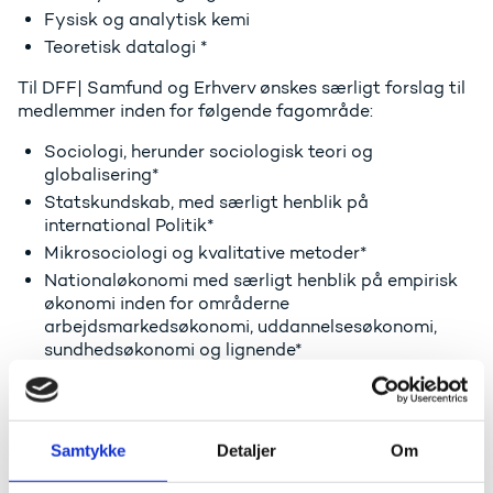
Fysisk og analytisk kemi
Teoretisk datalogi *
Til DFF| Samfund og Erhverv ønskes særligt forslag til
medlemmer inden for følgende fagområde:
Sociologi, herunder sociologisk teori og
globalisering*
Statskundskab, med særligt henblik på
international Politik*
Mikrosociologi og kvalitative metoder*
Nationaløkonomi med særligt henblik på empirisk
økonomi inden for områderne
arbejdsmarkedsøkonomi, uddannelsesøkonomi,
sundhedsøkonomi og lignende*
Erhvervsøkonomi, herunder organisation, innovation
og Strategi*
Nationaløkonomi med særligt henblik på
økonomisk teori, finansiering og adfærdsøkonomi*
Samtykke
Detaljer
Om