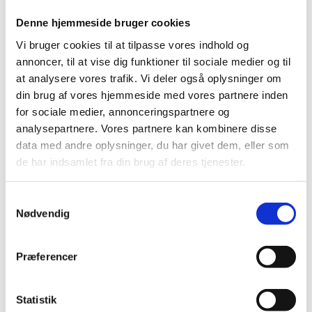
Til DFF | Sundhed og Sygdom ønskes særligt forslag
Denne hjemmeside bruger cookies
til medlemmer inden for følgende fagområder:
Vi bruger cookies til at tilpasse vores indhold og
Klinisk og eksperimentel psykiatri. Basal
annoncer, til at vise dig funktioner til sociale medier og til
neurovidenskab
at analysere vores trafik. Vi deler også oplysninger om
Kardiologi, klinisk medicin, epidemiologi
din brug af vores hjemmeside med vores partnere inden
Klinisk genetik, molekylær genetik, genomics,
for sociale medier, annonceringspartnere og
transcriptomics, bioinformatik, data science
analysepartnere. Vores partnere kan kombinere disse
Folkesundhed, epidemiologi, bioinformatik, data
data med andre oplysninger, du har givet dem, eller som
science
de har indsamlet fra din brug af deres tjenester.
Basal og klinisk immunologi - herunder
immunpatogenese, inflammation og infektion*
Basal og klinisk fysiologi - herunder
S
Nødvendig
organfysiologi*
a
m
Til DFF | Teknologi og Produktion ønskes særligt
t
forslag til medlemmer inden for fagområderne
Præferencer
y
nedenfor. Bemærk at der for kandidaten, som foreslås
k
til et fagområde, efterspørges kompetencer inden for
alle de angivne felter (angivet inden for hver dot og
k
Statistik