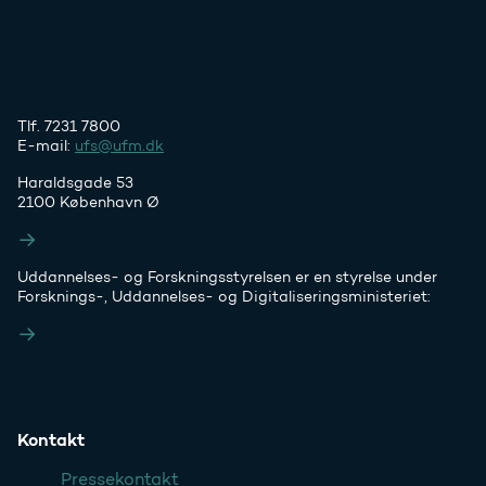
Tlf. 7231 7800
E-mail:
ufs@ufm.dk
Haraldsgade 53
2100 København Ø
Styrelsens EAN- og CVR-numre
Uddannelses- og Forskningsstyrelsen er en styrelse under
Forsknings-, Uddannelses- og Digitaliseringsministeriet:
Ufm.dk
Kontakt
Pressekontakt