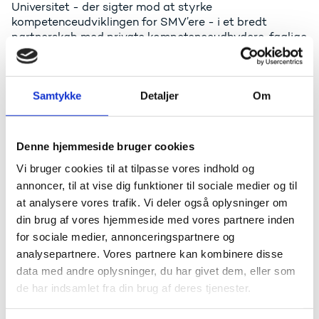
Universitet - der sigter mod at styrke
kompetenceudviklingen for SMV’ere - i et bredt
partnerskab med private kompetenceudbydere, faglige
organisationer og organisationer der understøtter
SMV’erne.
Samtykke
Detaljer
Om
Midlerne stammer fra den politiske aftale om Strategi
for life science, som den daværende regering vedtog i
maj 2021.
Denne hjemmeside bruger cookies
Der er i alt uddelt midler til tre projekter:
Vi bruger cookies til at tilpasse vores indhold og
Københavns Universitet (Hovedsansøger): Udvikling
annoncer, til at vise dig funktioner til sociale medier og til
af koncept for kompetenceudvikling af SMV'er
at analysere vores trafik. Vi deler også oplysninger om
inden for Life Science. Bevilliget 1.488.580 kr.
din brug af vores hjemmeside med vores partnere inden
Aalborg Universitet (Hovedsansøger): Udvikling af
for sociale medier, annonceringspartnere og
efteruddannelsesmodul i Teknologivurdering af
analysepartnere. Vores partnere kan kombinere disse
digitale sundhedsteknologier. Bevilliget 1.129.719 kr.
data med andre oplysninger, du har givet dem, eller som
DTU (Hovedsansøger): Livets molekyler –
de har indsamlet fra din brug af deres tjenester.
bæredygtig fremtid. Bevilliget 1.034.400 kr.