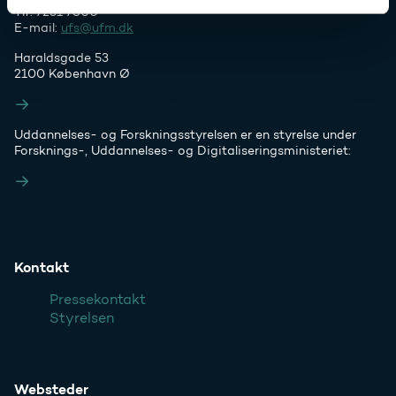
Tlf. 7231 7800
E-mail:
ufs@ufm.dk
Haraldsgade 53
2100 København Ø
Styrelsens EAN- og CVR-numre
Uddannelses- og Forskningsstyrelsen er en styrelse under
Forsknings-, Uddannelses- og Digitaliseringsministeriet:
Ufm.dk
Kontakt
Pressekontakt
Styrelsen
Websteder