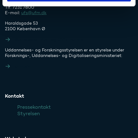
Tlf. 7231 7800
E-mail:
ufs@ufm.dk
Haraldsgade 53
2100 København Ø
Styrelsens EAN- og CVR-numre
Uddannelses- og Forskningsstyrelsen er en styrelse under
Forsknings-, Uddannelses- og Digitaliseringsministeriet:
Ufm.dk
Kontakt
Pressekontakt
Styrelsen