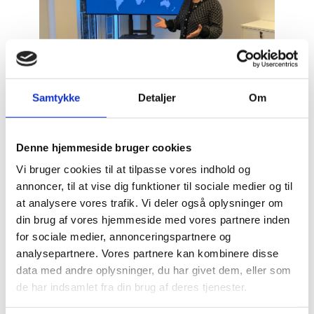
Foto: Marlis Erichsen
I august 2023 overtog Marlis Erichsen posten som
Samtykke
Detaljer
Om
forsknings- og innovationsattaché i München,
Tyskland. Marlis har arbejdet som nationalt
kontaktpunkt for Horizon Europe i Uddannelses- og
Denne hjemmeside bruger cookies
Forskningsstyrelsen i de sidste ni år og har derigennem
Vi bruger cookies til at tilpasse vores indhold og
et solidt netværk inden for det danske forsknings- og
innovationsøkosystem. Hun er vokset op i
annoncer, til at vise dig funktioner til sociale medier og til
Sønderjylland og taler flydende tysk. Marlis fortæller i
at analysere vores trafik. Vi deler også oplysninger om
blogindlægget blandt andet om det tætte samarbejde
din brug af vores hjemmeside med vores partnere inden
mellem industri og forskning, som kendetegner
for sociale medier, annonceringspartnere og
økosystemet i München og Bayern.
analysepartnere. Vores partnere kan kombinere disse
Innovation Centre Denmark (ICDK) har syv centre
data med andre oplysninger, du har givet dem, eller som
strategisk placeret i innovative hotspots rundt
de har indsamlet fra din brug af deres tjenester.
omkring i verden. ICDK bistår aktører fra det danske
innovationsøkosystem ved at fremme adgang til