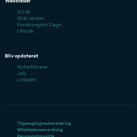
Websteder
SU.dk
Grib verden
Forskningens Døgn
Ufm.dk
Bliv opdateret
Nyhedsbreve
Job
LinkedIn
Tilgængelighedserklæring
Whistleblowerordning
Persondatapolitik