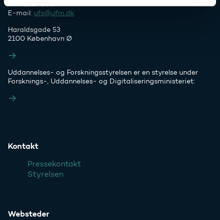
Tlf. 7231 7800
E-mail:
ufs@ufm.dk
Haraldsgade 53
2100 København Ø
Styrelsens EAN- og CVR-numre
Uddannelses- og Forskningsstyrelsen er en styrelse under
Forsknings-, Uddannelses- og Digitaliseringsministeriet:
Ufm.dk
Kontakt
Pressekontakt
Styrelsen
Websteder