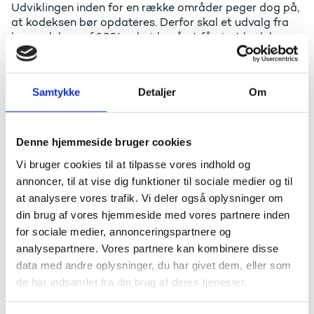
Udviklingen inden for en række områder peger dog på,
at kodeksen bør opdateres. Derfor skal et udvalg fra
begyndelsen af 2024 arbejde på at få gjort kodeksen
mere tidssvarende i relation til følgende fem
fokusområder: forskningsfrihed,
forskningssamarbejder, internationale forhold, Open
Samtykke
Detaljer
Om
Science og kunstig intelligens.
Siden den danske kodeks for integritet i forskning blev
offentliggjort, er der desuden vedtaget en lov om
Denne hjemmeside bruger cookies
videnskabelig uredelighed, og der er etableret et nævn
Vi bruger cookies til at tilpasse vores indhold og
for videnskabelig uredelighed. Disse forhold skal
ligeledes afspejles i kodeksen.
annoncer, til at vise dig funktioner til sociale medier og til
at analysere vores trafik. Vi deler også oplysninger om
Udvalget skal bestå af repræsentanter fra danske
din brug af vores hjemmeside med vores partnere inden
uddannelsesinstitutioner med forskningsaktivitet,
for sociale medier, annonceringspartnere og
fonde samt øvrige relevante organisationer med
analysepartnere. Vores partnere kan kombinere disse
forskningsinteresser. Udvalgets formandskab
data med andre oplysninger, du har givet dem, eller som
varetages af Uddannelses- og Forskningsstyrelsen,
ligesom styrelsen sekretariatsbetjener udvalget.
de har indsamlet fra din brug af deres tjenester.
Læs kommissoriet (pdf)