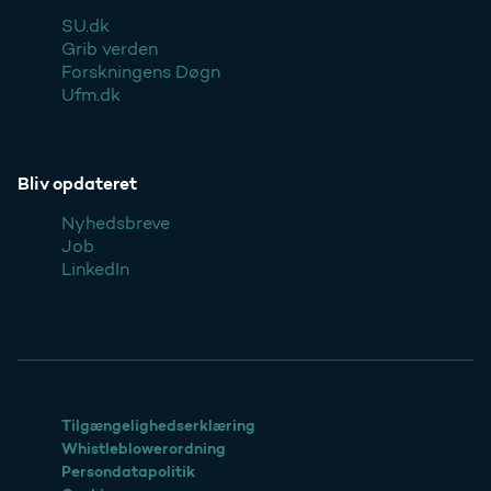
SU.dk
Grib verden
Forskningens Døgn
Ufm.dk
Bliv opdateret
Nyhedsbreve
Job
LinkedIn
Tilgængelighedserklæring
Whistleblowerordning
Persondatapolitik