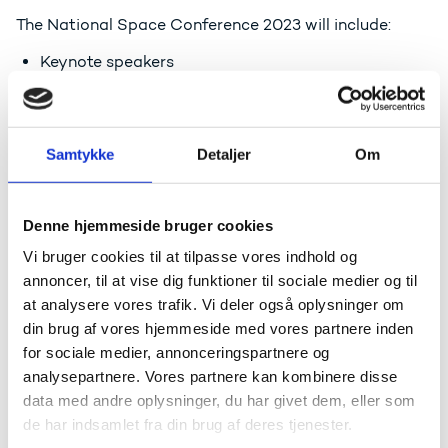
The National Space Conference 2023 will include:
Keynote speakers
Talks and discussions on:
Robots and drones for space
Space and the green transition
Samtykke
Detaljer
Om
Space safety and security
Matchmaking, networking and awards
Insights into space markets and funding
Denne hjemmeside bruger cookies
Evening dinner
Vi bruger cookies til at tilpasse vores indhold og
And more!
annoncer, til at vise dig funktioner til sociale medier og til
The National Space Conference 2023 will take place
at analysere vores trafik. Vi deler også oplysninger om
at the University of Southern Denmark in Odense.
din brug af vores hjemmeside med vores partnere inden
Stay tuned for updates as the exciting conference
for sociale medier, annonceringspartnere og
program is under development.
analysepartnere. Vores partnere kan kombinere disse
data med andre oplysninger, du har givet dem, eller som
Participation is open for space related companies,
de har indsamlet fra din brug af deres tjenester.
public authorities, students, scientists, organizations