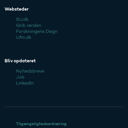
Websteder
SU.dk
Grib verden
Forskningens Døgn
Ufm.dk
Bliv opdateret
Nyhedsbreve
Job
LinkedIn
Tilgængelighedserklæring