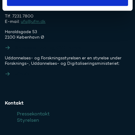
Tlf. 7231 7800
E-mail:
ufs@ufm.dk
Haraldsgade 53
2100 København Ø
Styrelsens EAN- og CVR-numre
Uddannelses- og Forskningsstyrelsen er en styrelse under
Forsknings-, Uddannelses- og Digitaliseringsministeriet:
Ufm.dk
Kontakt
Pressekontakt
Styrelsen