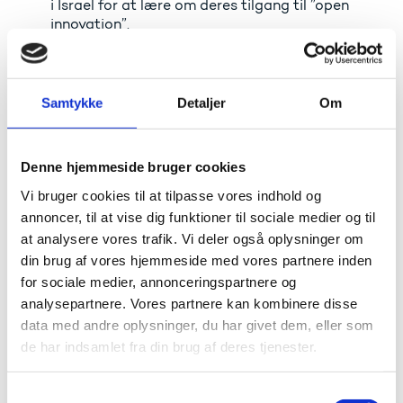
i Israel for at lære om deres tilgang til ”open
innovation”.
For at kunne bedrive innovation i verdensklasse må alle
aktører i innovationsøkosystemet deltage aktivt i dets
udvikling. Samarbejde mellem universiteter,
Samtykke
Detaljer
Om
virksomheder, interesseorganisationer og staten er en
forudsætning for innovativ forskning, iværksætteri,
markedsudvikling og tiltrækning af multinationale
Denne hjemmeside bruger cookies
selskaber. Sidstnævnte er en vigtig komponent heri, da
de multinationale selskaber kan bidrage med kapital,
Vi bruger cookies til at tilpasse vores indhold og
viden og engagement i stor skala.
annoncer, til at vise dig funktioner til sociale medier og til
at analysere vores trafik. Vi deler også oplysninger om
I Innovation Centre Denmark (ICDK) Tel Avivs seneste
din brug af vores hjemmeside med vores partnere inden
rapport undersøges multinationale selskabers
incitamenter for at engagere deres
for sociale medier, annonceringspartnere og
innovationsaktiviteter i Israel. Rapporten fokuserer på
analysepartnere. Vores partnere kan kombinere disse
de rammebetingelser, som bærer en stor del af
data med andre oplysninger, du har givet dem, eller som
årsagen til Israels succes med at tiltrække
de har indsamlet fra din brug af deres tjenester.
multinationale selskaber. Dette inkluderer et overblik
over, hvordan den israelske regering arbejder med at
styrke landets innovationsinfrastruktur gennem
S