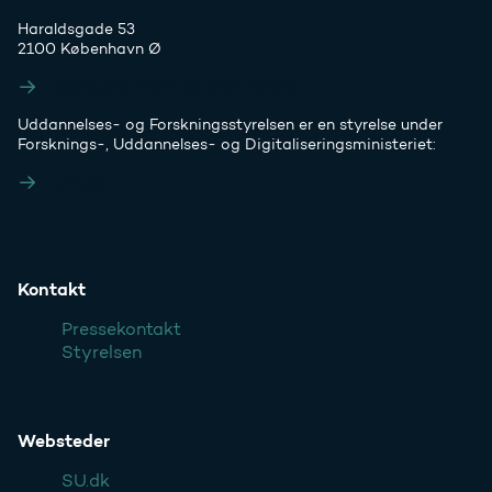
Haraldsgade 53
2100 København Ø
Styrelsens EAN- og CVR-numre
Uddannelses- og Forskningsstyrelsen er en styrelse under
Forsknings-, Uddannelses- og Digitaliseringsministeriet:
Ufm.dk
Kontakt
Pressekontakt
Styrelsen
Websteder
SU.dk