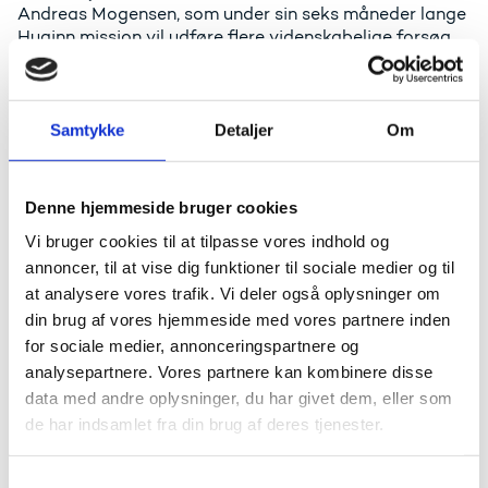
Andreas Mogensen, som under sin seks måneder lange
Huginn mission vil udføre flere videnskabelige forsøg
og teknologidemonstrationer udviklet af partnerne.
Evalueringen af Space Exploration Danmarks første
periode har vist, at partnerskabet i særlig grad er
Samtykke
Detaljer
Om
lykkedes med at øge samarbejdet mellem universiteter,
virksomheder og Uddannelses- og
Forskningsstyrelsen, som repræsenterer Danmark i
Denne hjemmeside bruger cookies
ESA.
Vi bruger cookies til at tilpasse vores indhold og
Et godt eksempel på det vellykkede samarbejde er
annoncer, til at vise dig funktioner til sociale medier og til
Jonathan Merrison fra Aarhus Universitet, som har
at analysere vores trafik. Vi deler også oplysninger om
fået en bevilling af ESA til at udvikle nye teknologier,
din brug af vores hjemmeside med vores partnere inden
som vil gøre det mulig at bygge store vakuumkamre –
både billigt og effektivt – med volumen på flere
for sociale medier, annonceringspartnere og
tusinde kubikmeter:
analysepartnere. Vores partnere kan kombinere disse
data med andre oplysninger, du har givet dem, eller som
”Sådan en facilitet vil gøre det muligt at simulere Mars
de har indsamlet fra din brug af deres tjenester.
eller Månen på en skala, som er stor nok til at huse
astronauter, robotkøretøjer og et habitat i fuld skala.
Det vil gøre det mulig at genskabe en bemandet
S