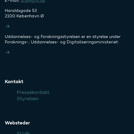
E-mail:
ufs@ufm.dk
Haraldsgade 53
2100 København Ø
Styrelsens EAN- og CVR-numre
Uddannelses- og Forskningsstyrelsen er en styrelse under
Forsknings-, Uddannelses- og Digitaliseringsministeriet:
Ufm.dk
Kontakt
Pressekontakt
Styrelsen
Websteder
SU.dk