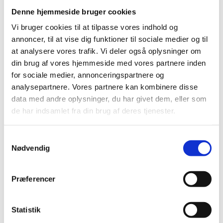
Denne hjemmeside bruger cookies
Det er forventningen, at fondens formand har gode
Vi bruger cookies til at tilpasse vores indhold og
strategiske kompetencer og blik for samt erfaring med
samarbejde med ministerier, det politiske niveau og
annoncer, til at vise dig funktioner til sociale medier og til
andre interessenter i det forskningsfinansierende
at analysere vores trafik. Vi deler også oplysninger om
landskab. Fonden er ligeledes engageret i det
din brug af vores hjemmeside med vores partnere inden
internationale forskningssamarbejde, og det forventes
for sociale medier, annonceringspartnere og
derfor, at formanden vil kunne repræsentere fonden i
analysepartnere. Vores partnere kan kombinere disse
disse sammenhænge, f.eks. i forhold til Science Europe
data med andre oplysninger, du har givet dem, eller som
og NordForsk.
de har indsamlet fra din brug af deres tjenester.
Ligestilling
S
Nødvendig
a
Uddannelses- og forskningsministerens udpegning af
medlemmer af Danmarks Frie Forskningsfonds
m
bestyrelse er omfattet af bestemmelserne om
t
Præferencer
offentlige udvalg, kommissioner og lignende i lov om
y
ligestilling af kvinder og mænd.
k
k
Statistik
Uddannelses- og Forskningsstyrelsen anmoder om, at
e