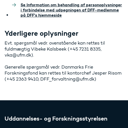
Se Information om behandling af personoplysninger
i forbindelse med udpegningen af DFF-medlemme
på DFF's hjemmeside
Yderligere oplysninger
Evt. spørgsmål vedr. ovenstående kan rettes til
fuldmægtig Vibeke Kalsbeek (+45 7231 8335,
vka@ufm.dk).
Generelle spørgsmål vedr. Danmarks Frie
Forskningsfond kan rettes til kontorchef Jesper Risom
(+45 2363 9410, DFF_forvaltning@ufm.dk)
Uddannelses- og Forskningsstyrelsen