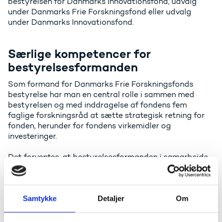
bestyrelsen for Danmarks Innovationsfond, udvalg
under Danmarks Frie Forskningsfond eller udvalg
under Danmarks Innovationsfond.
Særlige kompetencer for
bestyrelsesformanden
Som formand for Danmarks Frie Forskningsfonds
bestyrelse har man en central rolle i sammen med
bestyrelsen og med inddragelse af fondens fem
faglige forskningsråd at sætte strategisk retning for
fonden, herunder for fondens virkemidler og
investeringer.
Det forventes, at bestyrelsesformanden i samarbejde
med den øvrige bestyrelse er i stand til både at udvikle
og arbejde med fondens strategier og politikker, sådan
at fondens formål løftes, og de betydelige offentlige
Samtykke
Detaljer
Om
investeringer bidrager til at højne kvaliteten af dansk
forskning og styrker grundlaget for videnskabelige
nybrud.