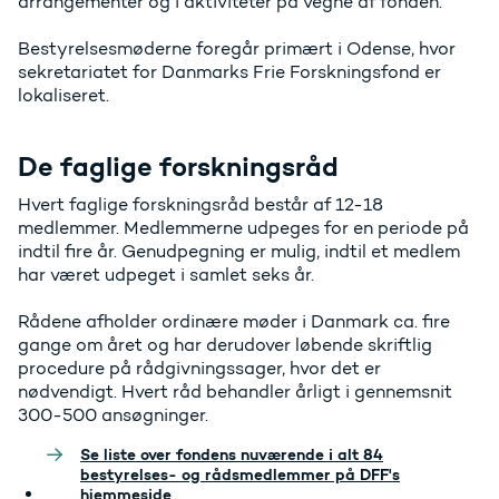
arrangementer og i aktiviteter på vegne af fonden.
Bestyrelsesmøderne foregår primært i Odense, hvor
sekretariatet for Danmarks Frie Forskningsfond er
lokaliseret.
De faglige forskningsråd
Hvert faglige forskningsråd består af 12-18
medlemmer. Medlemmerne udpeges for en periode på
indtil fire år. Genudpegning er mulig, indtil et medlem
har været udpeget i samlet seks år.
Rådene afholder ordinære møder i Danmark ca. fire
gange om året og har derudover løbende skriftlig
procedure på rådgivningssager, hvor det er
nødvendigt. Hvert råd behandler årligt i gennemsnit
300-500 ansøgninger.
Se liste over fondens nuværende i alt 84
bestyrelses- og rådsmedlemmer på DFF's
hjemmeside