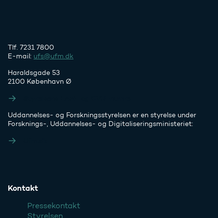
Tlf. 7231 7800
E-mail:
ufs@ufm.dk
Haraldsgade 53
2100 København Ø
Styrelsens EAN- og CVR-numre
Uddannelses- og Forskningsstyrelsen er en styrelse under
Forsknings-, Uddannelses- og Digitaliseringsministeriet:
Ufm.dk
Kontakt
Pressekontakt
Styrelsen