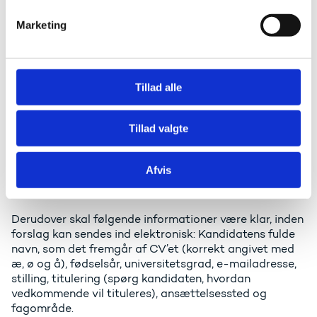
der indsendes forslag af både kvinder og mænd til
v
bestyrelsen.
Marketing
a
l
Indsendelse af forslag
g
Forslag sendes elektronisk sammen med kandidatens
Tillad alle
CV og publikationsliste (i én pdf-fil navngivet med
kandidatens fulde navn; se nedenfor), en
Tillad valgte
samtykkeerklæring fra kandidaten om behandling af
personoplysninger (en pdf-fil navngivet med
kandidatens fulde navn; se nedenfor) og en motivation
Afvis
for kandidaten (en pdf-fil navngivet med kandidatens
fulde navn; se nedenfor).
Derudover skal følgende informationer være klar, inden
forslag kan sendes ind elektronisk: Kandidatens fulde
navn, som det fremgår af CV’et (korrekt angivet med
æ, ø og å), fødselsår, universitetsgrad, e-mailadresse,
stilling, titulering (spørg kandidaten, hvordan
vedkommende vil tituleres), ansættelsessted og
fagområde.