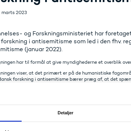
. marts 2023
elses- og Forskningsministeriet har foretaget
forskning i antisemitisme som led i den fhv. r
mitisme (januar 2022).
ningen har til formål at give myndighederne et overblik ove
ningen viser, at det primært er på de humanistiske fagområd
dansk forskning i antisemitisme bærer præg af, at det spæ
lement eller undertema i forskningsprojekter. Eksempelvis i
g, der bl.a. vedrører Holocaust, diskrimination eller mennes
ningen viser, at aktuel dansk forskning i antisemitisme gen
tionsvolumen er meget lav, og antisemitisme er sjældent ho
Detaljer
gsprojekter- og publikationer. Siden 2017 har der således v
dt omhandler antisemitisme, og heraf ca. 19 publikationer s
ske forskerstand omfattet af kortlægningen er der ca. 1,7 år