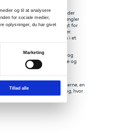
 medier og til at analysere
orskning i antisemitisme, herunder
nden for sociale medier,
 områder, hvor der særligt mangler
e oplysninger, du har givet
isme genereres ud fra en foragt for
onspirationsteoretiske tendenser.
mangler konsolidering, f. eks i et
Marketing
sme. Center for Dokumentation og
iet belyser området yderligere og
lande, som Danmark normalt
k undersøgelse af publikationerne, en
Tillad alle
r i Danmark og en forskerdialog, hvor