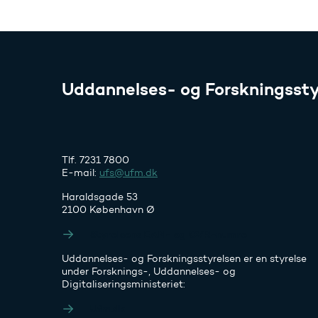
Uddannelses- og Forskningssty
Tlf. 7231 7800
E-mail:
ufs@ufm.dk
Haraldsgade 53
2100 København Ø
Styrelsens EAN- og CVR-numre
Uddannelses- og Forskningsstyrelsen er en styrelse
under Forsknings-, Uddannelses- og
Digitaliseringsministeriet:
Ufm.dk