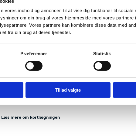
ookies
defineret, og 7,6 årsværk bredt defineret.
se vores indhold og annoncer, til at vise dig funktioner til sociale
kortlægningens respondenter er der generelt brug for mere f
oplysninger om din brug af vores hjemmeside med vores partnere i
 den udvikles og spredes. Respondenterne har fremhævet to
ysepartnere. Vores partnere kan kombinere disse data med andr
gsbaseret viden: (1) den ’nye’ antisemitisme, hvor antisemit
srael, og (2) antisemitisme i onlinemiljøer, særligt de med k
et fra din brug af deres tjenester.
enter påpeger endvidere, at dansk forskning i antisemitisme 
gruppe eller lignende.
Præferencer
Statistik
ningen omhandler kun aktuel dansk forskning i antisemiti
 mod Ekstremisme ved Udlændinge- og Integrationsminister
ører i 2023 en kortlægning af forskning i antisemitisme i 
igner sig med.
ningen er baseret på tre hovedkomponenter: en bibliometris
Tillad valgte
kemaundersøgelse sendt til udvalgte forskningsinstitutione
 forskere har fortalt om deres oplevelser og perspektiver.
Læs mere om kortlægningen