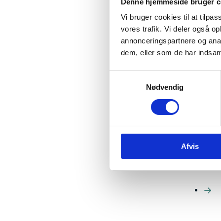
Denne hjemmeside bruger c
snævert 
Vi bruger cookies til at tilpas
Ifølge 
vores trafik. Vi deler også 
hvordan
annonceringspartnere og anal
forsknin
staten I
dem, eller som de har indsaml
Respond
center, 
S
Nødvendig
a
Kortlæg
m
Indsats
t
gennemf
sammenl
y
k
Kortlæg
Afvis
k
spørges
e
udvalgte
v
a
l
g