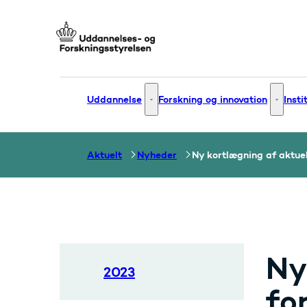
Gå til forsiden
Uddannelse
Forskning og innovation
Insti
Uddannelse - Flere links
Forsknin
Aktuelt
Nyheder
Ny kortlægning af aktuel
Ny
2023
fo