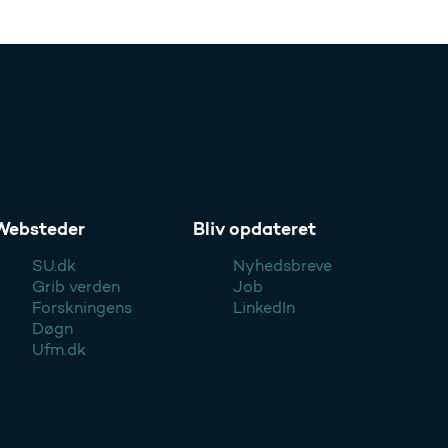
Websteder
Bliv opdateret
SU.dk
Nyhedsbreve
Grib verden
Job
Forskningens
LinkedIn
Døgn
Ufm.dk