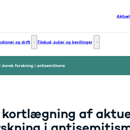
Aktuel
tutioner og drift
Tilskud, puljer og bevillinger
g og innovation - Flere links
Institutioner og drift - Flere links
Tilskud, puljer og bev
 dansk forskning i antisemitisme
 kortlægning af aktue
rskning i antisemitis