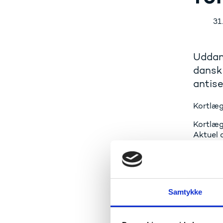
31
Uddann
dansk 
antise
Kortlæg
Kortlæg
Aktuel 
et dele
forsknin
Kortlæg
Publika
Samtykke
forsknin
der bre
den dan