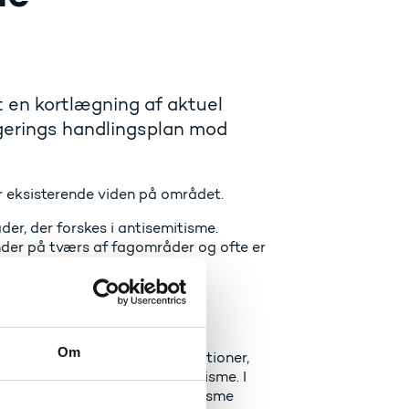
 en kortlægning af aktuel
egerings handlingsplan mod
r eksisterende viden på området.
er, der forskes i antisemitisme.
nder på tværs af fagområder og ofte er
ndgår antisemitisme primært i
kerettigheder.
erelt er yderst begrænset.
vedtemaet i aktuelle
Om
æret ca. 119 forskningspublikationer,
nævert fokuseret på antisemitisme. I
sværk, der forsker i antisemitisme