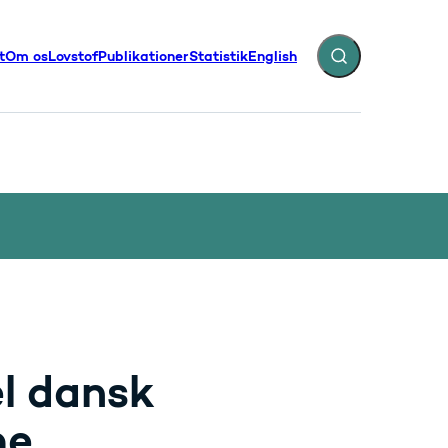
t
Om os
Lovstof
Publikationer
Statistik
English
Fold søgefelt ud
illinger - Flere links
l dansk
me