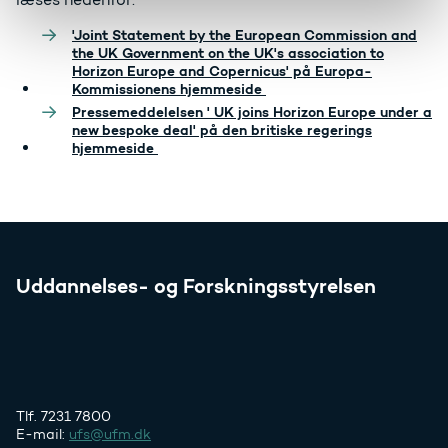
'Joint Statement by the European Commission and
the UK Government on the UK's association to
Horizon Europe and Copernicus' på Europa-
Kommissionens hjemmeside
Pressemeddelelsen ' UK joins Horizon Europe under a
new bespoke deal' på den britiske regerings
hjemmeside
Uddannelses- og Forskningsstyrelsen
Tlf. 7231 7800
E-mail:
ufs@ufm.dk