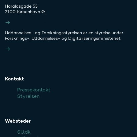
Haraldsgade 53
2100 København Ø
Styrelsens EAN- og CVR-numre
Uddannelses- og Forskningsstyrelsen er en styrelse under
Forsknings-, Uddannelses- og Digitaliseringsministeriet:
Ufm.dk
Kontakt
Pressekontakt
Styrelsen
Websteder
SU.dk