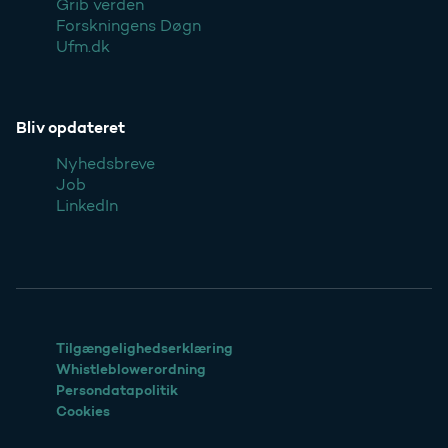
Grib verden
Forskningens Døgn
Ufm.dk
Bliv opdateret
Nyhedsbreve
Job
LinkedIn
Tilgængelighedserklæring
Whistleblowerordning
Persondatapolitik
Cookies