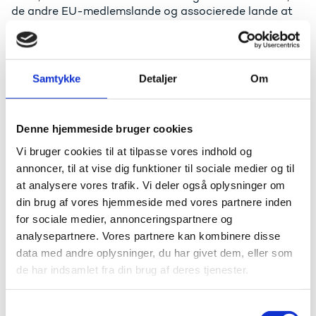
de andre EU-medlemslande og associerede lande at
indgå i transnationale samarbejder med forskere og
virksomheder fra UK.
I den resterende periode af 2023, og indtil aftalen
Samtykke
Detaljer
Om
formelt er godkendt i Rådet vil UK fortsat være
underlagt den nuværende overgangsaftale. Det
betyder, at den britiske regerings garantifond (UKRI)
fortsat vil stå for finansiering af de britiske partnere,
Denne hjemmeside bruger cookies
der indgår i succesfulde Horizon Europe projekter frem
Vi bruger cookies til at tilpasse vores indhold og
til årsskiftet.
annoncer, til at vise dig funktioner til sociale medier og til
For danske ansøgere, der deltager i konsortier med
at analysere vores trafik. Vi deler også oplysninger om
britiske partnere, betyder det således:
din brug af vores hjemmeside med vores partnere inden
for sociale medier, annonceringspartnere og
At for den resterende periode af 2023, skal UK
analysepartnere. Vores partnere kan kombinere disse
partner indskrives i ansøgningen som
tilskudsmodtager, indtil det tidspunkt hvor en
data med andre oplysninger, du har givet dem, eller som
ansøgning når udarbejdelsesfasen af
de har indsamlet fra din brug af deres tjenester.
tilskudsaftalen. Her vil UK’s status ændres fra
tilskudsmodtager til associeret partner, hvormed
S
UKRI garantien sætter ind og sikre partneres