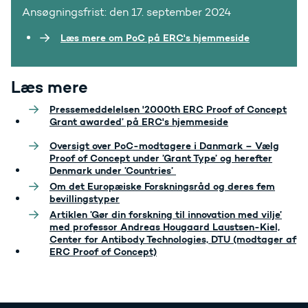
Ansøgningsfrist: den 17. september 2024
Læs mere om PoC på ERC's hjemmeside
Læs mere
Pressemeddelelsen '2000th ERC Proof of Concept
Grant awarded’ på ERC's hjemmeside
Oversigt over PoC-modtagere i Danmark – Vælg
Proof of Concept under ’Grant Type’ og herefter
Denmark under ’Countries’
Om det Europæiske Forskningsråd og deres fem
bevillingstyper
Artiklen ’Gør din forskning til innovation med vilje’
med professor Andreas Hougaard Laustsen-Kiel,
Center for Antibody Technologies, DTU (modtager af
ERC Proof of Concept)