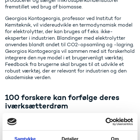
producerer og sælger mikrosuperkondensatorer
fremstillet ved brug af biomasse.
Georgios Kontogeorgis, professor ved Institut for
Kemiteknik, vil videreudvikle en termodynamisk model
for elektrolytter, der kan bruges af f.eks. ikke-
eksperter i industrien. Blandinger med elektrolytter
anvendes blandt andet til CO2-opsamling og -lagring.
Georgios Kontogeorgis vil sammen med sit forskerhold
integrere den nye model i et brugervenligt værktøj.
Feedback fra brugerne skal bruges til at udvikle et
robust værktøj, der er relevant for industrien og den
akademiske verden.
100 forskere kan forfølge deres
iværksætterdrøm
I denne ansøgningsrunde modtog ERC i alt 321
ansøgninger om midler til et PoC-projekt. Ud af de 321
ansøgninger er 100 ansøgninger imødekommet. Det
svarer til, at ca. hver tredje forsker modtager en
Samtykke
Detaljer
Om