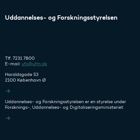
Uddannelses- og Forskningsstyrelsen
Tlf. 7231 7800
E-mail:
ufs@ufm.dk
Haraldsgade 53
2100 København Ø
Styrelsens EAN- og CVR-numre
Uddannelses- og Forskningsstyrelsen er en styrelse under
Forsknings-, Uddannelses- og Digitaliseringsministeriet:
Ufm.dk