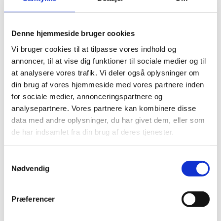
bevilling og nu kan tage de første skridt fra
banebrydende forskning til innovation.
Denne hjemmeside bruger cookies
Om bevillingsmodtagerne fra DTU
Vi bruger cookies til at tilpasse vores indhold og
annoncer, til at vise dig funktioner til sociale medier og til
Navn
Akronym
Projekttitel
at analysere vores trafik. Vi deler også oplysninger om
din brug af vores hjemmeside med vores partnere inden
CO2 Mineralisation:
for sociale medier, annonceringspartnere og
Conversion of Waste
Susan Stipp
MIN CO2
analysepartnere. Vores partnere kan kombinere disse
to New Building
data med andre oplysninger, du har givet dem, eller som
Materials
de har indsamlet fra din brug af deres tjenester.
Stephan
Bio mass-derived
Sylvest
BioMiCap
Microsupercapacitors
S
Keller
for IoT devices
Nødvendig
a
m
Georgios
Modern Equation of
ElectroSAFT
t
Præferencer
Kontogeorgis
State for Electrolytes
y
k