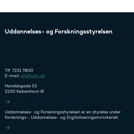
Uddannelses- og Forskningsstyrelsen
Tlf. 7231 7800
E-mail:
ufs@ufm.dk
Haraldsgade 53
2100 København Ø
Styrelsens EAN- og CVR-numre
Uddannelses- og Forskningsstyrelsen er en styrelse under
Forsknings-, Uddannelses- og Digitaliseringsministeriet:
Ufm.dk