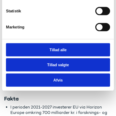
k
k
Statistik
e
v
Marketing
a
l
g
Tillad alle
Tillad valgte
Afvis
Foto: Christine Schøtt Hvidberg
Fakta
I perioden 2021-2027 investerer EU via Horizon
Europe omkring 700 milliarder kr. i forsknings- og