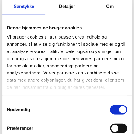
industriel konkurrenceevne
Samtykke
Detaljer
Om
Inden for søjlen ”Globale udfordringer og europæisk
industriel konkurrenceevne”, der fokuserer på at
bidrage til løsningen af globale udfordringer, deltager
Denne hjemmeside bruger cookies
danske forskere og virksomheder i mere end 760
Vi bruger cookies til at tilpasse vores indhold og
projekter. Danmark er således med i omkring hvert
annoncer, til at vise dig funktioner til sociale medier og til
fjerde Horizon Europe-finansierede projekt på dette
område.
at analysere vores trafik. Vi deler også oplysninger om
din brug af vores hjemmeside med vores partnere inden
Et af projekterne er ICELINK ved Københavns
for sociale medier, annonceringspartnere og
Universitet. Projektet skal bygge bro mellem
analysepartnere. Vores partnere kan kombinere disse
klimamodeller, isstrømsmodeller, satellitdata og
data med andre oplysninger, du har givet dem, eller som
observationer i felten for at accelerere forståelsen af,
hvordan gletsjere og iskapper i Nordatlanten reagerer
de har indsamlet fra din brug af deres tjenester.
på klimaforandringer. ICELINK samler organisationer
fra Danmark, Grønland, Østrig, Belgien, Island, Spanien
S
og Tyskland. Projektet er et godt eksempel på
Nødvendig
a
vigtigheden af tværeuropæisk forskning og værdien af
m
internationalt samarbejde.
t
Præferencer
y