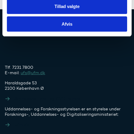
Tillad valgte
Afvis
Uddannelses- og Forskningsstyrelsen
Tlf. 7231 7800
E-mail:
ufs@ufm.dk
Haraldsgade 53
2100 København Ø
Styrelsens EAN- og CVR-numre
Uddannelses- og Forskningsstyrelsen er en styrelse under
Forsknings-, Uddannelses- og Digitaliseringsministeriet:
Ufm.dk