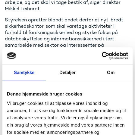
arbejde, og det skal vi tage bestik af, siger direktør
Mikkel Leihardt.
Styrelsen opretter blandt andet derfor et nyt, bredt
sikkerhedskontor, som skal varetage aktiviteter i
forhold til forskningssikkerhed og styrke fokus på
databeskyttelse og informationssikkerhed i tæt
samarbejde med sektor og interessenter på
uddannelses- og forskningsområdet.
På forskningsområdet etableres ét samlet kontor for
forskning og EU. Kontoret skal blandt andet
Samtykke
Detaljer
Om
understøtte et tættere samspil mellem nationale og
internationale forskningsprioriteter. Samtidig samles
styrelsens funktioner i forhold til test- og
Denne hjemmeside bruger cookies
infrastrukturområdet i center for videnbaseret
innovation og infrastruktur.
Vi bruger cookies til at tilpasse vores indhold og
annoncer, til at vise dig funktioner til sociale medier og til
Uddannelsesområdet i styrelsen integreres yderligere i
at analysere vores trafik. Vi deler også oplysninger om
center for videregående uddannelser, hvilket blandt
andet skal bidrage til en sammenhængende
din brug af vores hjemmeside med vores partnere inden
understøttelse og implementering af reformerne af de
for sociale medier, annonceringspartnere og