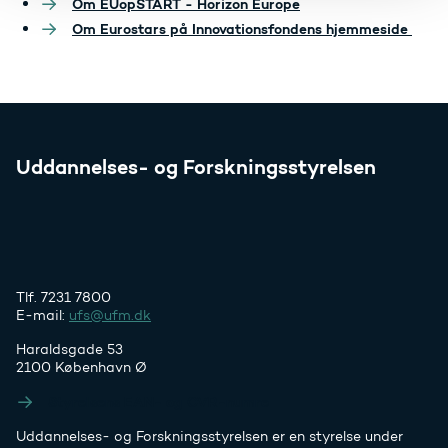
Om EUopSTART - Horizon Europe
Om Eurostars på Innovationsfondens hjemmeside
Uddannelses- og Forskningsstyrelsen
Tlf. 7231 7800
E-mail:
ufs@ufm.dk
Haraldsgade 53
2100 København Ø
Styrelsens EAN- og CVR-numre
Uddannelses- og Forskningsstyrelsen er en styrelse under