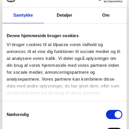
forbehold
Uddannelses- og Forskningsstyrelsen ønsker at gøre
Samtykke
Detaljer
Om
det muligt for ansøgere til Eurostars 3 opslag 9 at
søge om støtte fra EUopSTART til at forberede deres
ansøgning. Styrelsen påtager sig dog intet ansvar for
Denne hjemmeside bruger cookies
konsekvenserne af eventuelle ændringer i krav og
rammer for ansøgere til Eurostars. Dette gælder også,
Vi bruger cookies til at tilpasse vores indhold og
hvis Eurostars-opslaget udgår eller ændres så meget,
annoncer, til at vise dig funktioner til sociale medier og til
at det ikke længere passer til ansøgers EUopSTART-
at analysere vores trafik. Vi deler også oplysninger om
ansøgning.
din brug af vores hjemmeside med vores partnere inden
Det gælder stadig, at EUopSTART-bevillinger først
for sociale medier, annonceringspartnere og
udbetales, når det kan dokumenteres, at EU-
analysepartnere. Vores partnere kan kombinere disse
ansøgningen er indsendt. Det er således forbundet
data med andre oplysninger, du har givet dem, eller som
med en vis risiko at forberede en ansøgning
de har indsamlet fra din brug af deres tjenester.
til Eurostars på baggrund af et forventet opslag.
S
Hvad er EUopSTART, og hvem kan
Nødvendig
a
søge?
m